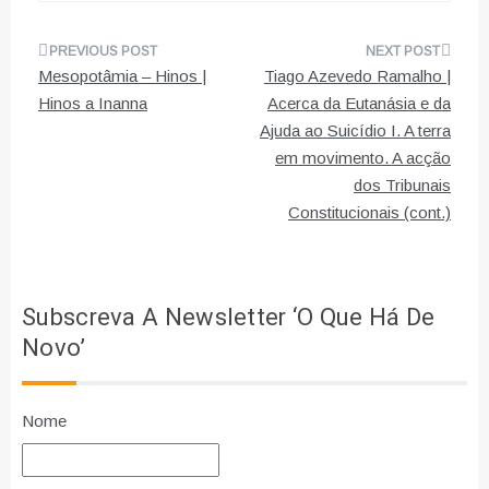
Navegação
Mesopotâmia – Hinos |
Tiago Azevedo Ramalho |
de
Hinos a Inanna
Acerca da Eutanásia e da
Ajuda ao Suicídio I. A terra
artigos
em movimento. A acção
dos Tribunais
Constitucionais (cont.)
Subscreva A Newsletter ‘O Que Há De
Novo’
Nome