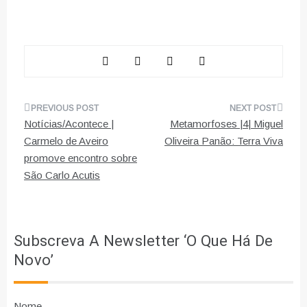
Navegação
Notícias/Acontece |
Metamorfoses |4| Miguel
de
Carmelo de Aveiro
Oliveira Panão: Terra Viva
promove encontro sobre
artigos
São Carlo Acutis
Subscreva A Newsletter ‘O Que Há De
Novo’
Nome