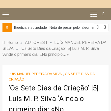
z e da misericórdia’
Bioética e sociedade | Nota de pesar pelo falecimento do Pr
Home
»
AUTORES I
»
LUÍS MANUEL PEREIRA DA
SILVA
»
‘Os Sete Dias da Criação’ |5| Luís M. P. Silva
‘Ainda o primeiro dia: «No princípio…»’
LUÍS MANUEL PEREIRA DA SILVA
,
OS SETE DIAS DA
CRIAÇÃO
‘Os Sete Dias da Criação’ |5|
Luís M. P. Silva ‘Ainda o
primeiro dia: «No