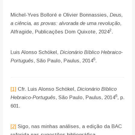
Michel-Yves Bolloré e Olivier Bonnassies,
Deus,
a ciência, as provas: alvorada de uma revolução
,
2
Alfragide, Publicações Dom Quixote, 2024
.
Luis Alonso Schökel,
Dicionário Bíblico Hebraico-
6
Português
, São Paulo, Paulus, 2014
.
[1]
Cfr. Luis Alonso Schökel,
Dicionário Bíblico
6
Hebraico-Português
, São Paulo, Paulus, 2014
, p.
601.
[2]
Sigo, nas minhas análises, a edição da BAC
referida nas sugestões bibliográfica.