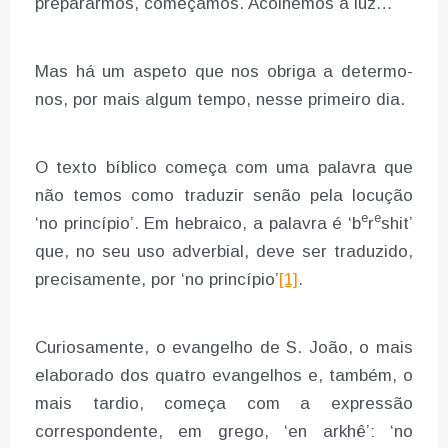
prepararmos, começámos. Acolhemos a luz…
Mas há um aspeto que nos obriga a determo-
nos, por mais algum tempo, nesse primeiro dia.
O texto bíblico começa com uma palavra que
não temos como traduzir senão pela locução
e
e
‘no princípio’. Em hebraico, a palavra é ‘b
r
shit’
que, no seu uso adverbial, deve ser traduzido,
precisamente, por ‘no princípio’
[1]
.
Curiosamente, o evangelho de S. João, o mais
elaborado dos quatro evangelhos e, também, o
mais tardio, começa com a expressão
correspondente, em grego, ‘en arkhê’: ‘no