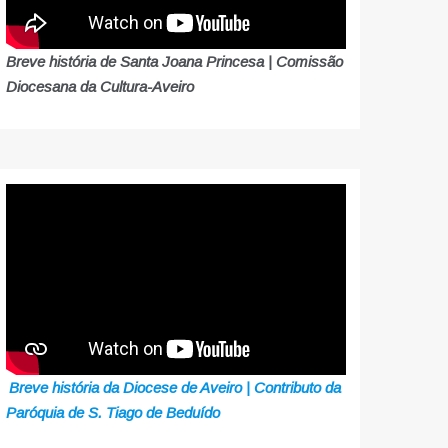
Breve história de Santa Joana Princesa | Comissão
Diocesana da Cultura-Aveiro
Breve história da Diocese de Aveiro | Contributo da
Paróquia de S. Tiago de Beduído