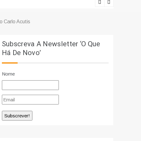
Ciência e r
 Carlo Acutis
Subscreva A Newsletter ‘O Que
Há De Novo’
Nome