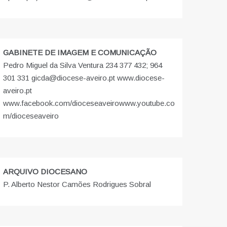
GABINETE DE IMAGEM E COMUNICAÇÃO
Pedro Miguel da Silva Ventura 234 377 432; 964
301 331 gicda@diocese-aveiro.pt www.diocese-
aveiro.pt
www.facebook.com/dioceseaveiro
www.youtube.co
m/dioceseaveiro
ARQUIVO DIOCESANO
P. Alberto Nestor Camões Rodrigues Sobral