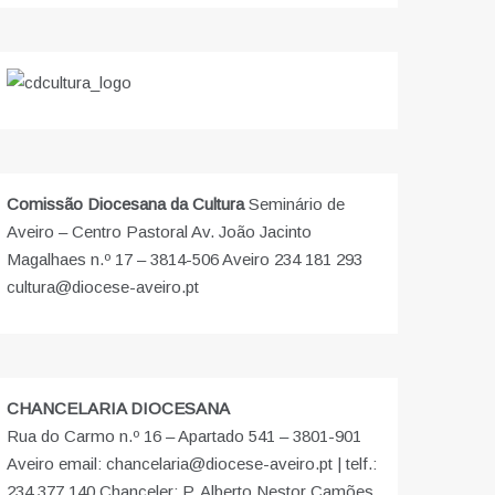
Comissão Diocesana da Cultura
Seminário de
Aveiro – Centro Pastoral Av. João Jacinto
Magalhaes n.º 17 – 3814-506 Aveiro 234 181 293
cultura@diocese-aveiro.pt
CHANCELARIA DIOCESANA
Rua do Carmo n.º 16 – Apartado 541 – 3801-901
Aveiro email: chancelaria@diocese-aveiro.pt | telf.:
234 377 140 Chanceler: P. Alberto Nestor Camões