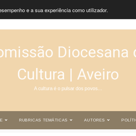
esempenho e a sua experiência como utilizador.
omissão Diocesana 
Cultura | Aveiro
A cultura é o pulsar dos povos…
E
RUBRICAS TEMÁTICAS
AUTORES
POLÍT