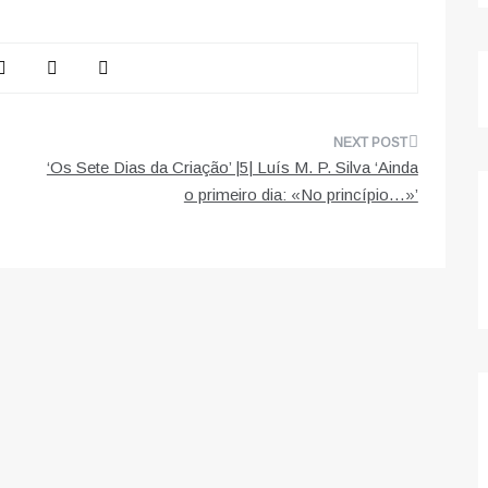
‘Os Sete Dias da Criação’ |5| Luís M. P. Silva ‘Ainda
o primeiro dia: «No princípio…»’