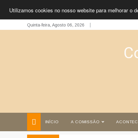
Utilizamos cookies no nosso website para melhorar o d
Skip
Quinta-feira, Agosto 06, 2026
to
content
C
INÍCIO
A COMISSÃO
ACONTEC