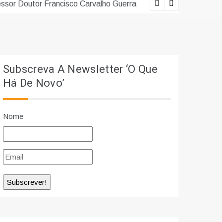
erra
Lições viv
Subscreva A Newsletter ‘O Que
Há De Novo’
Nome