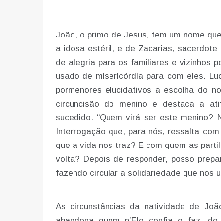
João, o primo de Jesus, tem um nome que s
a idosa estéril, e de Zacarias, sacerdot
de alegria para os familiares e vizinhos p
usado de misericórdia para com eles. Luc
pormenores elucidativos a escolha do 
circuncisão do menino e destaca a at
sucedido. “Quem virá ser este menino? 
Interrogação que, para nós, ressalta co
que a vida nos traz? E com quem as parti
volta? Depois de responder, posso prepar
fazendo circular a solidariedade que nos u
As circunstâncias da natividade de J
abandona quem n’Ele confia e faz, do