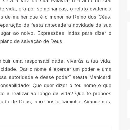
, será a voz da sua Palavra, o arauto do seu
de vida, ora por semelhanças, o relato evidencia
os de mulher que é o menor no Reino dos Céus,
reparação da festa antecede a novidade da sua
ugar ao noivo. Expressões lindas para dizer o
 plano de salvação de Deus.
buir uma responsabilidade: viverás a tua vida,
nicidade. Dar o nome é exercer um poder e uma
ssa autoridade e desse poder” atesta Manicardi
ponsabilidade! Que quer dizer o teu nome e que
do a realizar ao longo da vida? Que te propões
oado de Deus, abre-nos o caminho. Avancemos,