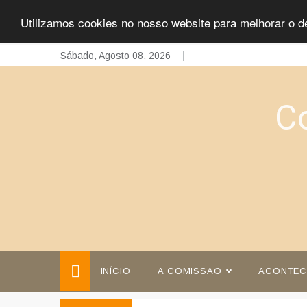
Utilizamos cookies no nosso website para melhorar o d
Skip
Sábado, Agosto 08, 2026
to
content
C
INÍCIO
A COMISSÃO
ACONTEC