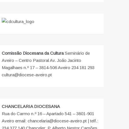
Comissão Diocesana da Cultura
Seminário de
Aveiro – Centro Pastoral Av. João Jacinto
Magalhaes n.º 17 – 3814-506 Aveiro 234 181 293
cultura@diocese-aveiro.pt
CHANCELARIA DIOCESANA
Rua do Carmo n.º 16 – Apartado 541 – 3801-901
Aveiro email: chancelaria@diocese-aveiro.pt | telf.:
234 377 140 Chanceler: P. Alberto Nestor Camões