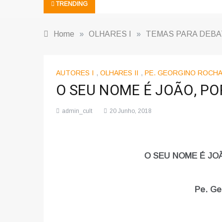
Bioética e sociedade | Nota de pe
TRENDING
Home
»
OLHARES I
»
TEMAS PARA DEBA
AUTORES I
,
OLHARES II
,
PE. GEORGINO ROCH
O SEU NOME É JOÃO, PO
admin_cult
20 Junho, 2018
O SEU NOME É JO
Pe. Ge