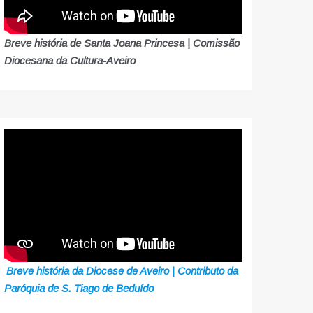
Breve história de Santa Joana Princesa | Comissão
Diocesana da Cultura-Aveiro
Breve história da Diocese de Aveiro | Contributo da
Paróquia de S. Tiago de Beduído