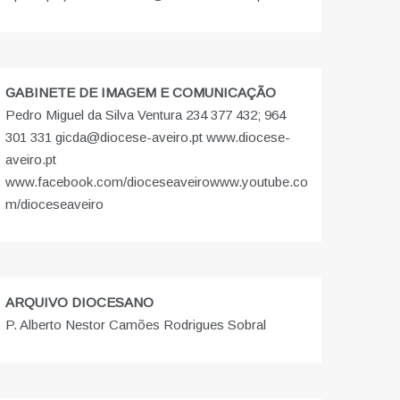
GABINETE DE IMAGEM E COMUNICAÇÃO
Pedro Miguel da Silva Ventura 234 377 432; 964
301 331 gicda@diocese-aveiro.pt www.diocese-
aveiro.pt
www.facebook.com/dioceseaveiro
www.youtube.co
m/dioceseaveiro
ARQUIVO DIOCESANO
P. Alberto Nestor Camões Rodrigues Sobral