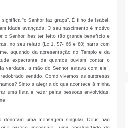
ignifica “o Senhor faz graça”. É filho de Isabel,
e em idade avançada. O seu nascimento é motivo
or o Senhor lhes ter feito tão grande benefício e
as, no seu relato (Lc 1, 57- 66 e 80) narra com
nome, aquando da apresentação no Templo e da
itude expectante de quantos ouviam contar o
Na verdade, a mão do Senhor estava com ele”.
m redobrado sentido. Como vivemos as surpresas
lhamos? Sinto a alegria do que acontece à minha
ar uma lista e rezar pelas pessoas envolvidas,
ne.
oão denotam uma mensagem singular. Deus não
 que parece impossível, uma oportunidade de