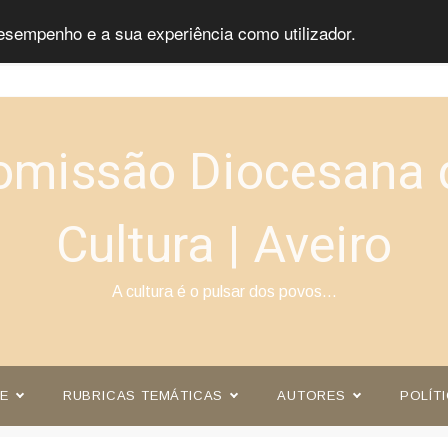
esempenho e a sua experiência como utilizador.
omissão Diocesana 
Cultura | Aveiro
A cultura é o pulsar dos povos…
E
RUBRICAS TEMÁTICAS
AUTORES
POLÍT