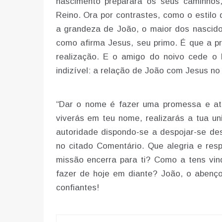
nascimento preparará os seus caminhos
Reino. Ora por contrastes, como o estilo 
a grandeza de João, o maior dos nascid
como afirma Jesus, seu primo. É que a p
realização. E o amigo do noivo cede o l
indizível: a relação de João com Jesus no
“Dar o nome é fazer uma promessa e atri
viverás em teu nome, realizarás a tua u
autoridade dispondo-se a despojar-se de
no citado Comentário. Que alegria e res
missão encerra para ti? Como a tens vin
fazer de hoje em diante? João, o abenç
confiantes!