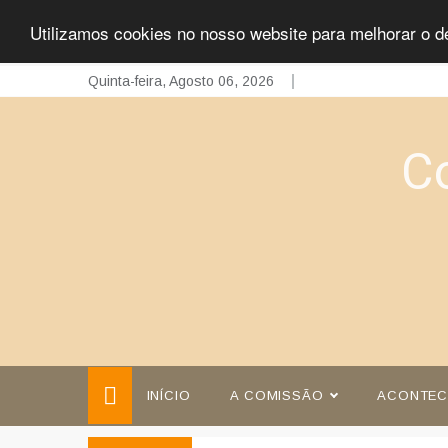
Utilizamos cookies no nosso website para melhorar o d
Skip
Quinta-feira, Agosto 06, 2026
to
content
C
INÍCIO
A COMISSÃO
ACONTEC