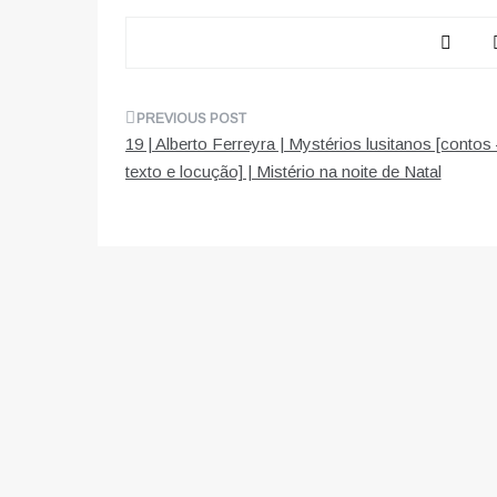
Navegação
19 | Alberto Ferreyra | Mystérios lusitanos [contos
de
texto e locução] | Mistério na noite de Natal
artigos