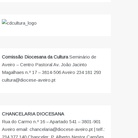
Comissão Diocesana da Cultura
Seminário de
Aveiro – Centro Pastoral Av. João Jacinto
Magalhaes n.º 17 – 3814-506 Aveiro 234 181 293
cultura@diocese-aveiro.pt
CHANCELARIA DIOCESANA
Rua do Carmo n.º 16 – Apartado 541 – 3801-901
Aveiro email: chancelaria@diocese-aveiro.pt | telf.:
234 377 140 Chanceler: P. Alberto Nestor Camões