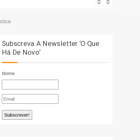
Ciência e r
stica
Subscreva A Newsletter ‘O Que
Há De Novo’
Nome