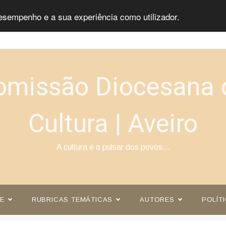
esempenho e a sua experiência como utilizador.
omissão Diocesana 
Cultura | Aveiro
A cultura é o pulsar dos povos…
E
RUBRICAS TEMÁTICAS
AUTORES
POLÍT