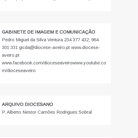
GABINETE DE IMAGEM E COMUNICAÇÃO
Pedro Miguel da Silva Ventura 234 377 432; 964
301 331 gicda@diocese-aveiro.pt www.diocese-
aveiro.pt
www.facebook.com/dioceseaveiro
www.youtube.co
m/dioceseaveiro
ARQUIVO DIOCESANO
P. Alberto Nestor Camões Rodrigues Sobral