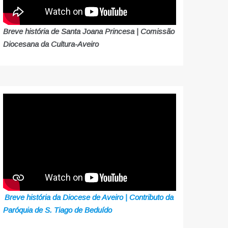
Breve história de Santa Joana Princesa | Comissão
Diocesana da Cultura-Aveiro
Breve história da Diocese de Aveiro | Contributo da
Paróquia de S. Tiago de Beduído