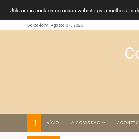
Utilizamos cookies no nosso website para melhorar o d
Skip
Sexta-feira, Agosto 07, 2026
to
content
C
INÍCIO
A COMISSÃO
ACONTEC