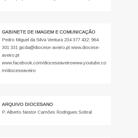
GABINETE DE IMAGEM E COMUNICAÇÃO
Pedro Miguel da Silva Ventura 234 377 432; 964
301 331 gicda@diocese-aveiro.pt www.diocese-
aveiro.pt
www.facebook.com/dioceseaveiro
www.youtube.co
m/dioceseaveiro
ARQUIVO DIOCESANO
P. Alberto Nestor Camões Rodrigues Sobral