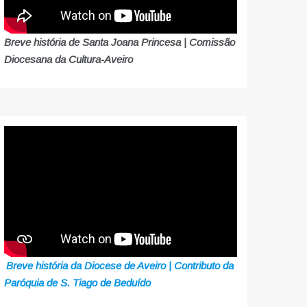
Breve história de Santa Joana Princesa | Comissão
Diocesana da Cultura-Aveiro
Breve história da Diocese de Aveiro | Contributo da
Paróquia de S. Tiago de Beduído