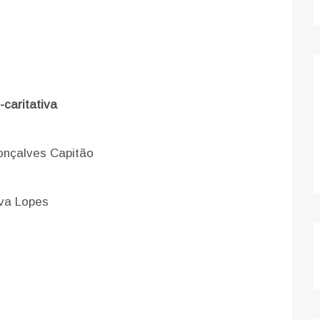
caritativa
onçalves Capitão
lva Lopes