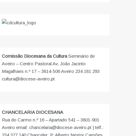
Comissão Diocesana da Cultura
Seminário de
Aveiro – Centro Pastoral Av. João Jacinto
Magalhaes n.º 17 – 3814-506 Aveiro 234 181 293
cultura@diocese-aveiro.pt
CHANCELARIA DIOCESANA
Rua do Carmo n.º 16 – Apartado 541 – 3801-901
Aveiro email: chancelaria@diocese-aveiro.pt | telf.:
234 377 140 Chanceler: P. Alberto Nestor Camões