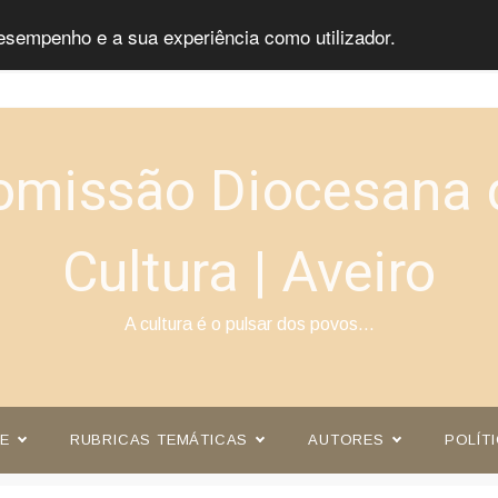
esempenho e a sua experiência como utilizador.
omissão Diocesana 
Cultura | Aveiro
A cultura é o pulsar dos povos…
E
RUBRICAS TEMÁTICAS
AUTORES
POLÍT