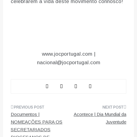
celebrarem a vida deste movimento connosco!
www.jocportugal.com |
nacional@jocportugal.com
Navegação
Documentos |
Acontece | Dia Mundial da
de
NOMEAÇÕES PARA OS
Juventude
SECRETARIADOS
artigos