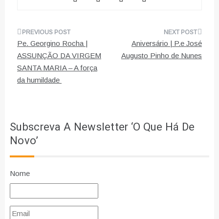
Navegação
Pe. Georgino Rocha |
Aniversário | P.e José
de
ASSUNÇÃO DA VIRGEM
Augusto Pinho de Nunes
SANTA MARIA – A força
artigos
da humildade
Subscreva A Newsletter ‘O Que Há De
Novo’
Nome