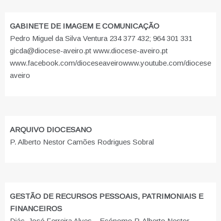
GABINETE DE IMAGEM E COMUNICAÇÃO
Pedro Miguel da Silva Ventura 234 377 432; 964 301 331
gicda@diocese-aveiro.pt www.diocese-aveiro.pt
www.facebook.com/dioceseaveiro
www.youtube.com/diocese
aveiro
ARQUIVO DIOCESANO
P. Alberto Nestor Camões Rodrigues Sobral
GESTÃO DE RECURSOS PESSOAIS, PATRIMONIAIS E
FINANCEIROS
Diác. José Ferreira Alves – Ecónomo P. Alberto Nestor