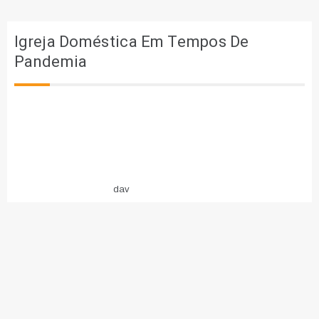
Igreja Doméstica Em Tempos De
Pandemia
dav
COPYRIGHT ALL RIGHTS RESERVED 2021 THEME: DOCILE BY
TEMPLATE
SELL
.