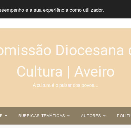
esempenho e a sua experiência como utilizador.
omissão Diocesana 
Cultura | Aveiro
A cultura é o pulsar dos povos…
E
RUBRICAS TEMÁTICAS
AUTORES
POLÍT