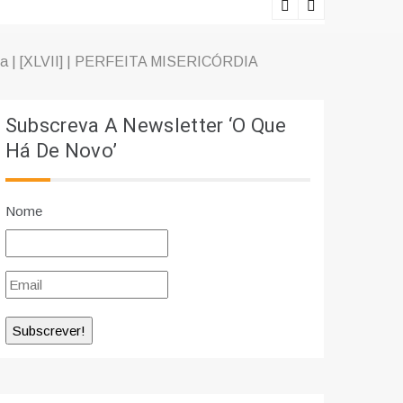
Ciência e r
cura | [XLVII] | PERFEITA MISERICÓRDIA
Subscreva A Newsletter ‘O Que
Há De Novo’
Nome