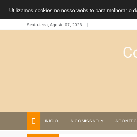
Utilizamos cookies no nosso website para melhorar o d
Skip
Sexta-feira, Agosto 07, 2026
to
content
C
INÍCIO
A COMISSÃO
ACONTEC