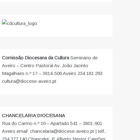
Comissão Diocesana da Cultura
Seminário de
Aveiro – Centro Pastoral Av. João Jacinto
Magalhaes n.º 17 – 3814-506 Aveiro 234 181 293
cultura@diocese-aveiro.pt
CHANCELARIA DIOCESANA
Rua do Carmo n.º 16 – Apartado 541 – 3801-901
Aveiro email: chancelaria@diocese-aveiro.pt | telf.:
234 377 140 Chanceler: P. Alberto Nestor Camões