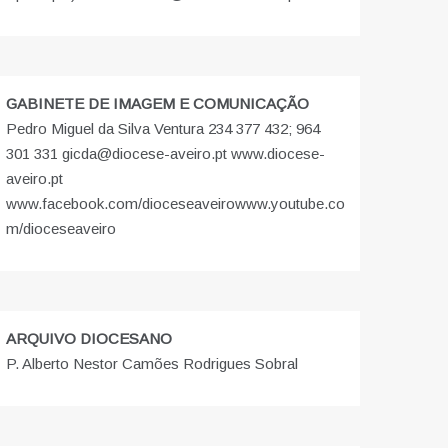
GABINETE DE IMAGEM E COMUNICAÇÃO
Pedro Miguel da Silva Ventura 234 377 432; 964
301 331 gicda@diocese-aveiro.pt www.diocese-
aveiro.pt
www.facebook.com/dioceseaveiro
www.youtube.co
m/dioceseaveiro
ARQUIVO DIOCESANO
P. Alberto Nestor Camões Rodrigues Sobral