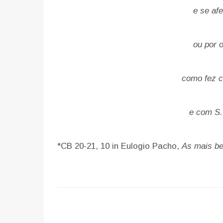
e se af
ou por 
como fez 
e com S.
*CB 20-21, 10 in Eulogio Pacho,
As mais be