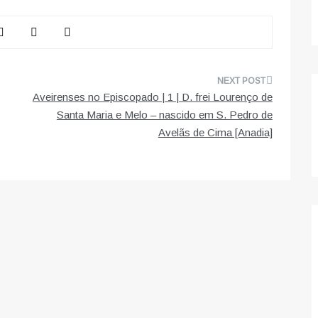
Aveirenses no Episcopado | 1 | D. frei Lourenço de
Santa Maria e Melo – nascido em S. Pedro de
Avelãs de Cima [Anadia]