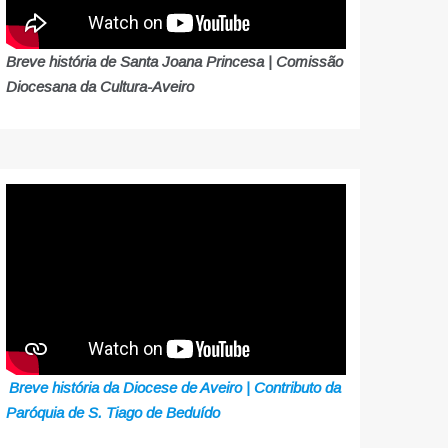
Breve história de Santa Joana Princesa | Comissão
Diocesana da Cultura-Aveiro
Breve história da Diocese de Aveiro | Contributo da
Paróquia de S. Tiago de Beduído