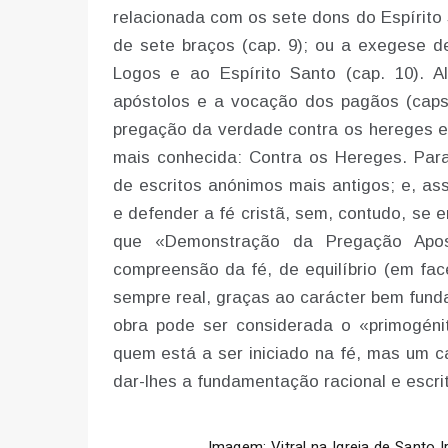
relacionada com os sete dons do Espírito 
de sete braços (cap. 9); ou a exegese de
Logos e ao Espírito Santo (cap. 10). Al
apóstolos e a vocação dos pagãos (caps
pregação da verdade contra os hereges e 
mais conhecida: Contra os Hereges. Para
de escritos anónimos mais antigos; e, ass
e defender a fé cristã, sem, contudo, se 
que «Demonstração da Pregação Apos
compreensão da fé, de equilíbrio (em fac
sempre real, graças ao carácter bem funda
obra pode ser considerada o «primogén
quem está a ser iniciado na fé, mas um ca
dar-lhes a fundamentação racional e escritu
Imagem: Vitral na Igreja de Santo I