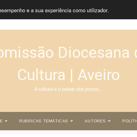
esempenho e a sua experiência como utilizador.
omissão Diocesana 
Cultura | Aveiro
A cultura é o pulsar dos povos…
E
RUBRICAS TEMÁTICAS
AUTORES
POLÍT