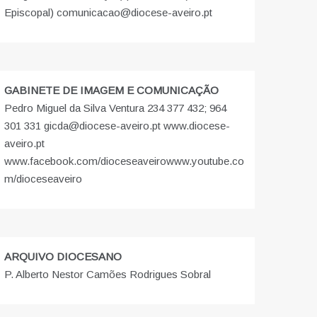
Episcopal) comunicacao@diocese-aveiro.pt
GABINETE DE IMAGEM E COMUNICAÇÃO
Pedro Miguel da Silva Ventura 234 377 432; 964
301 331 gicda@diocese-aveiro.pt www.diocese-
aveiro.pt
www.facebook.com/dioceseaveiro
www.youtube.co
m/dioceseaveiro
ARQUIVO DIOCESANO
P. Alberto Nestor Camões Rodrigues Sobral