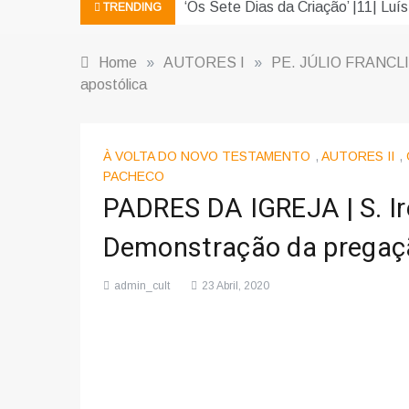
‘Os Sete Dias da Criação’ |11| Luís
TRENDING
Home
»
AUTORES I
»
PE. JÚLIO FRANCL
apostólica
À VOLTA DO NOVO TESTAMENTO
,
AUTORES II
,
PACHECO
PADRES DA IGREJA | S. Ir
Demonstração da pregaçã
admin_cult
23 Abril, 2020