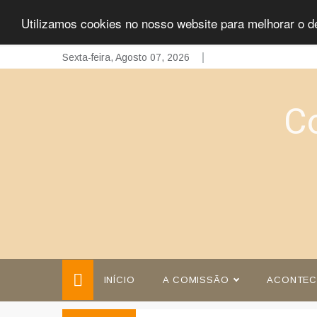
Utilizamos cookies no nosso website para melhorar o d
Skip
Sexta-feira, Agosto 07, 2026
to
content
C
INÍCIO
A COMISSÃO
ACONTEC