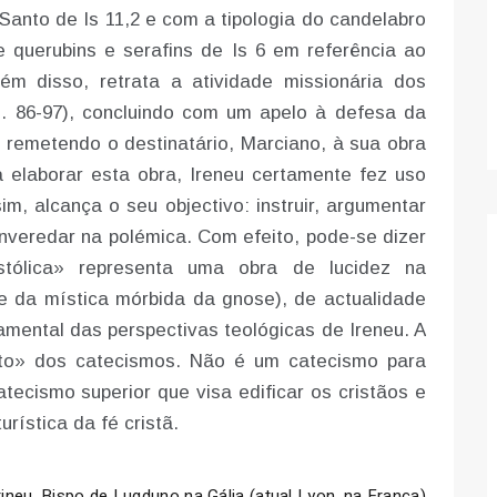
Santo de Is 11,2 e com a tipologia do candelabro
 querubins e serafins de Is 6 em referência ao
ém disso, retrata a atividade missionária dos
. 86-97), concluindo com um apelo à defesa da
remetendo o destinatário, Marciano, à sua obra
 elaborar esta obra, Ireneu certamente fez uso
im, alcança o seu objectivo: instruir, argumentar
enveredar na polémica. Com efeito, pode-se dizer
tólica» representa uma obra de lucidez na
e da mística mórbida da gnose), de actualidade
mental das perspectivas teológicas de Ireneu. A
ito» dos catecismos. Não é um catecismo para
tecismo superior que visa edificar os cristãos e
rística da fé cristã.
rineu, Bispo de Lugduno na Gália (atual Lyon, na França)