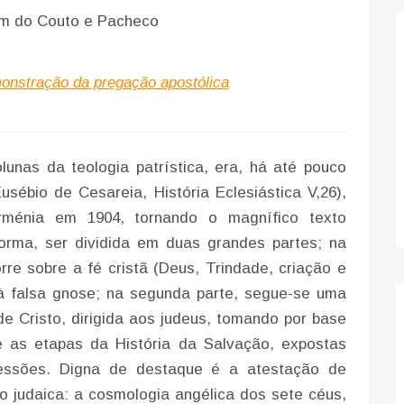
lim do Couto e Pacheco
nstração da pregação apostólica
unas da teologia patrística, era, há até pouco
usébio de Cesareia, História Eclesiástica V,26),
rménia em 1904, tornando o magnífico texto
orma, ser dividida em duas grandes partes; na
orre sobre a fé cristã (Deus, Trindade, criação e
à falsa gnose; na segunda parte, segue-se uma
 Cristo, dirigida aos judeus, tomando por base
e as etapas da História da Salvação, expostas
essões. Digna de destaque é a atestação de
o judaica: a cosmologia angélica dos sete céus,