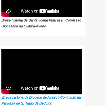
Breve história de Santa Joana Princesa | Comissão
Diocesana da Cultura-Aveiro
Breve história da Diocese de Aveiro | Contributo da
Paróquia de S. Tiago de Beduído