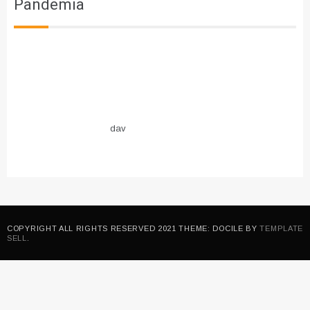
Pandemia
dav
COPYRIGHT ALL RIGHTS RESERVED 2021 THEME: DOCILE BY
TEMPLATE
SELL
.