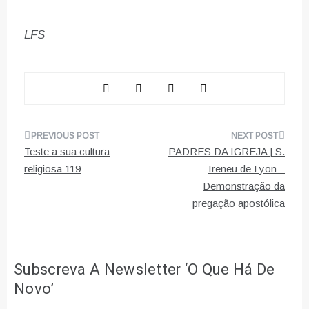
LFS
Navegação
Teste a sua cultura
PADRES DA IGREJA | S.
de
religiosa 119
Ireneu de Lyon –
Demonstração da
artigos
pregação apostólica
Subscreva A Newsletter ‘O Que Há De
Novo’