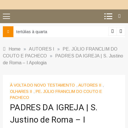
arta
Ciência e religião: co
Home
»
AUTORES I
»
PE. JÚLIO FRANCLIM DO
COUTO E PACHECO
»
PADRES DA IGREJA | S. Justino
de Roma – I Apologia
À VOLTA DO NOVO TESTAMENTO
,
AUTORES II
,
OLHARES II
,
PE. JÚLIO FRANCLIM DO COUTO E
PACHECO
PADRES DA IGREJA | S.
Justino de Roma – I