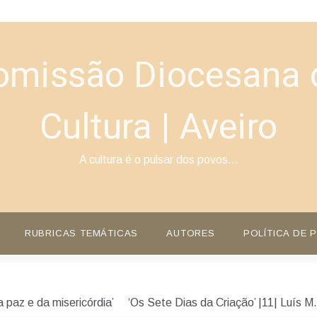
omissão Diocesana 
Cultura | Aveiro
A cultura é o pulsar dos povos…
RUBRICAS TEMÁTICAS
AUTORES
POLÍTICA DE 
 paz e da misericórdia’
‘Os Sete Dias da Criação’ |11| Luís M.