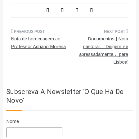
Navegação
Nota de homenagem ao
Documentos | Nota
de
Professor Adriano Moreira
pastoral – ‘Dirigem-se
apressadamente… para
artigos
Lisboa’
Subscreva A Newsletter ‘O Que Há De
Novo’
Nome