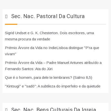
Sec. Nac. Pastoral Da Cultura
Sigrid Undset e G. K. Chesterton. Dois escritores, uma
mesma procura da verdade
Prémio Árvore da Vida no IndieLisboa distingue "P'ra que
vivam"
Prémio Árvore da Vida – Padre Manuel Antunes atribuído a
Fernando Santos: Ata do Júri
Que é o homem, para dele te lembrares? (Salmo 8,5)
"Kintsugi" e "sadō": A subtileza do imperfeito e da quietude
Sec. Nac. Bens Culturais Da Igreja