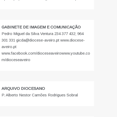
GABINETE DE IMAGEM E COMUNICAÇÃO
Pedro Miguel da Silva Ventura 234 377 432; 964
301 331 gicda@diocese-aveiro.pt www.diocese-
aveiro.pt
www.facebook.com/dioceseaveiro
www.youtube.co
m/dioceseaveiro
ARQUIVO DIOCESANO
P. Alberto Nestor Camões Rodrigues Sobral