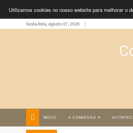
Utilizamos cookies no nosso website para melhorar o d
Skip
Sexta-feira, Agosto 07, 2026
to
content
C
INÍCIO
A COMISSÃO
ACONTEC