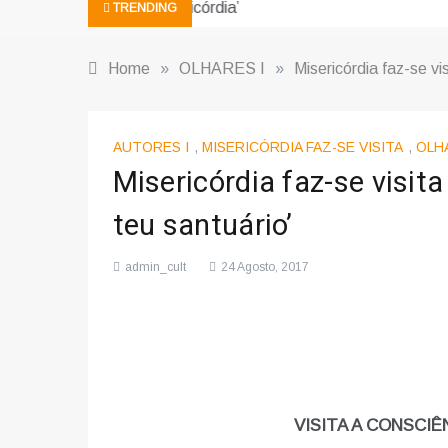
‘Os Sete Dias da Criação’ |11| Luís
TRENDING
Home
»
OLHARES I
»
Misericórdia faz-se vis
AUTORES I
,
MISERICÓRDIA FAZ-SE VISITA
,
OLHA
Misericórdia faz-se visita
teu santuário’
admin_cult
24 Agosto, 2017
VISITA A CONSCI