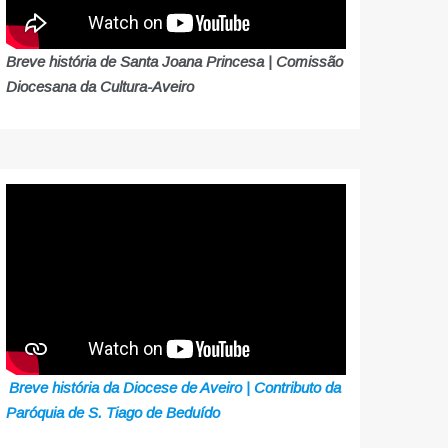
Breve história de Santa Joana Princesa | Comissão
Diocesana da Cultura-Aveiro
Breve história da Diocese de Aveiro | Contributo da
Paróquia de S. Tiago de Beduído