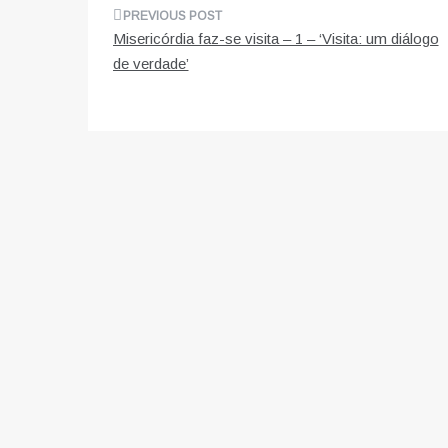
Navegação
Misericórdia faz-se visita – 1 – ‘Visita: um diálogo
de
de verdade’
artigos