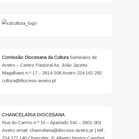
Comissão Diocesana da Cultura
Seminário de
Aveiro – Centro Pastoral Av. João Jacinto
Magalhaes n.º 17 – 3814-506 Aveiro 234 181 293
cultura@diocese-aveiro.pt
CHANCELARIA DIOCESANA
Rua do Carmo n.º 16 – Apartado 541 – 3801-901
Aveiro email: chancelaria@diocese-aveiro.pt | telf.:
234 377 140 Chanceler: P. Alberto Nestor Camões