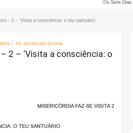
 M. P. Silva – 11 – O segundo dia… a preparar o terceiro!
ita – 2 – ‘Visita a consciência: o teu santuário’
RES I
,
PE. GEORGINO ROCHA
 – 2 – ‘Visita a consciência: o
MISERICÓRDIA FAZ-SE VISITA 2
ÊNCIA: O TEU SANTUÁRIO