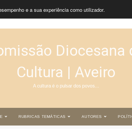
esempenho e a sua experiência como utilizador.
omissão Diocesana 
Cultura | Aveiro
A cultura é o pulsar dos povos…
E
RUBRICAS TEMÁTICAS
AUTORES
POLÍT