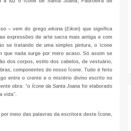
o à luz o Ícone de Santa Joana, Padroeira de
sso – vem do grego
eikona
(
Eikon
) que significa
as expressões de arte sacra mais antiga e com
o se tratando de uma simples pintura, o ícone
em que nada surge por mero acaso. Só assim se
o dos corpos, estilo dos cabelos, de vestuário,
bras, componentes do nosso Ícone. Tudo é feito
ogo entre o crente e o mistério divino escrito no
sente obra: “o
Ícone da Santa Joana
foi elaborado
 vida”.
, por meio das palavras da escritora deste Ícone,