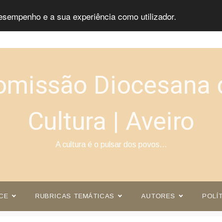
esempenho e a sua experiência como utilizador.
omissão Diocesana 
Cultura | Aveiro
A cultura é o pulsar dos povos…
CE
RUBRICAS TEMÁTICAS
AUTORES
POLÍ