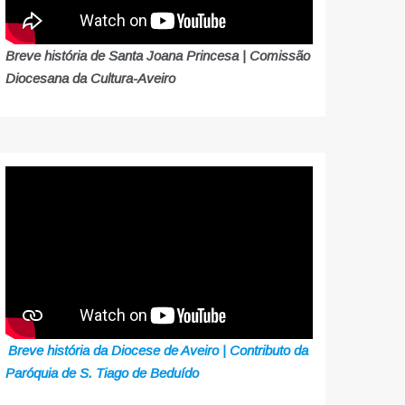
Breve história de Santa Joana Princesa | Comissão
Diocesana da Cultura-Aveiro
Breve história da Diocese de Aveiro | Contributo da
Paróquia de S. Tiago de Beduído