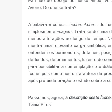
Partindo do desejo do nosso Bispo, vei
Aveiro. De que se trata?
A palavra «ícone» –
icona, ikona
– do ru
simplesmente
imagem
. Trata-se de uma d
menos alterações ao longo do tempo. Nã
mostra uma relevante carga simbólica, 
entendem os pormenores, detalhes, posiçã
de fundos, de ornamentos, luzes e de som
para possibilitar a contemplação e o diál
Ícone, pois como nos diz a autora da pre
após profunda oração e estudo sobre a sua
Passemos, agora, à
descrição deste Ícone
Tânia Pires: