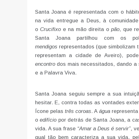
Santa Joana é representada com o hábi
na vida entregue a Deus, à comunidad
o
Crucifixo
e na mão direita o
pão
, que r
Santa Joana partilhou com os 
mendigos
representados (que simbolizam t
representam a cidade de Aveiro), po
encontro
dos mais necessitados, dando a s
e a Palavra Viva.
Santa Joana seguiu sempre a sua intuiç
hesitar. E, contra todas as vontades ext
Ícone pelas
três coroas
. A
água
representa
o
edifício
por detrás de Santa Joana, a ca
vida. A sua frase
“Amar a Deus é servir”
, v
qual tão bem caracteriza a sua vida, p