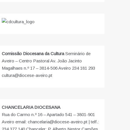
Comissão Diocesana da Cultura
Seminário de
Aveiro – Centro Pastoral Av. João Jacinto
Magalhaes n.º 17 – 3814-506 Aveiro 234 181 293
cultura@diocese-aveiro.pt
CHANCELARIA DIOCESANA
Rua do Carmo n.º 16 – Apartado 541 – 3801-901
Aveiro email: chancelaria@diocese-aveiro.pt | telf.:
234 377 140 Chanceler: P. Alberto Nestor Camões