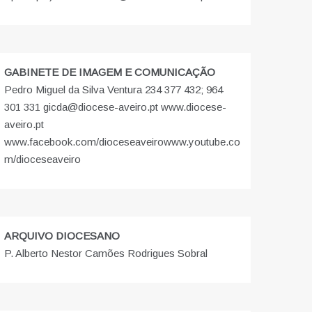
GABINETE DE IMAGEM E COMUNICAÇÃO
Pedro Miguel da Silva Ventura 234 377 432; 964
301 331 gicda@diocese-aveiro.pt www.diocese-
aveiro.pt
www.facebook.com/dioceseaveiro
www.youtube.co
m/dioceseaveiro
ARQUIVO DIOCESANO
P. Alberto Nestor Camões Rodrigues Sobral