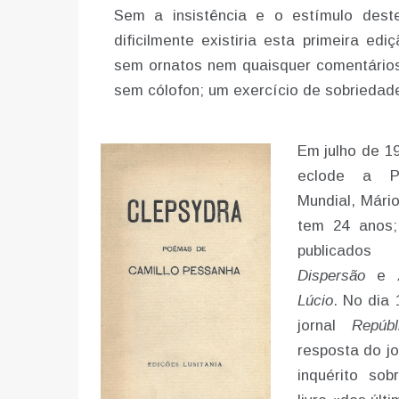
Sem a insistência e o estímulo deste
dificilmente existiria esta primeira ed
sem ornatos nem quaisquer comentários
sem cólofon; um exercício de sobriedad
Em julho de 1
eclode a Pr
Mundial, Mári
tem 24 anos;
publicado
Dispersão
e
Lúcio
. No dia
jornal
Repúbl
resposta do j
inquérito so