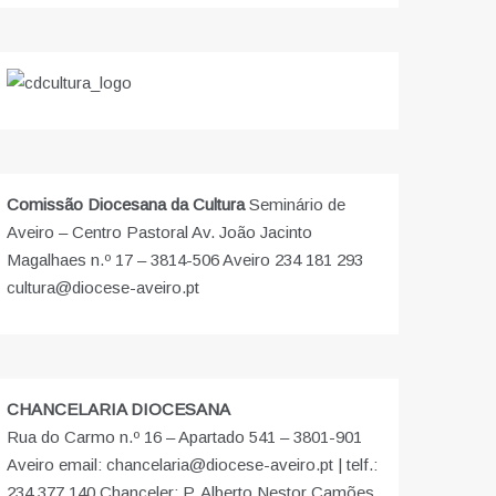
Comissão Diocesana da Cultura
Seminário de
Aveiro – Centro Pastoral Av. João Jacinto
Magalhaes n.º 17 – 3814-506 Aveiro 234 181 293
cultura@diocese-aveiro.pt
CHANCELARIA DIOCESANA
Rua do Carmo n.º 16 – Apartado 541 – 3801-901
Aveiro email: chancelaria@diocese-aveiro.pt | telf.:
234 377 140 Chanceler: P. Alberto Nestor Camões