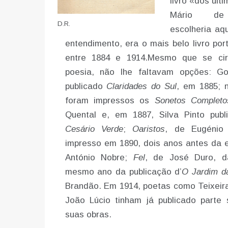
livro «dos últi
Mário de 
D.R.
escolheria aq
entendimento, era o mais belo livro por
entre 1884 e 1914.Mesmo que se cir
poesia, não lhe faltavam opções: G
publicado
Claridades do Sul
, em 1885; 
foram impressos os
Sonetos Completo
Quental e, em 1887, Silva Pinto pub
Cesário Verde
;
Oaristos
, de Eugénio 
impresso em 1890, dois anos antes da
António Nobre;
Fel
, de José Duro, d
mesmo ano da publicação d’
O Jardim d
Brandão. Em 1914, poetas como Teixeir
João Lúcio tinham já publicado parte s
suas obras.