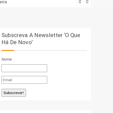
erra
Lições viv
Subscreva A Newsletter ‘O Que
Há De Novo’
Nome