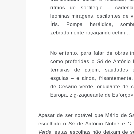
ritmos de sortilégio – cadênci
leoninas miragens, oscilantes de v
Íris. Pompa heráldica, somb
zebradamente roçagando cetim…
No entanto, para falar de obras im
como preferidas o
Só
de António 
ternuras de pajem, saudades d
esguias – e ainda, frisantemente, 
de Cesário Verde, ondulante de c
Europa, zig-zagueante de Esforço»
Apesar de ser notável que Mário de Sá
escolhido o
Só
de António Nobre e
O 
Verde
, estas escolhas não deixam de se