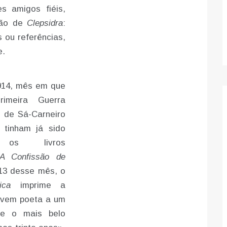
s amigos fiéis,
ição de
Clepsidra
:
 ou referências,
e.
914, mês em que
imeira Guerra
o de Sá-Carneiro
 tinham já sido
s os livros
A Confissão de
 13 desse mês, o
ica
imprime a
ovem poeta a um
bre o mais belo