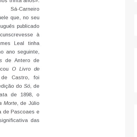
mos trinta anos».
Sá-Carneiro
uele que, no seu
tuguês publicado
cunscrevesse à
omes Leal tinha
no ano seguinte,
s
de Antero de
licou
O Livro de
de Castro, foi
 edição do
Só
, de
ata de 1898, o
a Morte
, de Júlio
a de Pascoaes e
ignificativa das