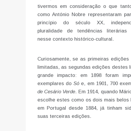
tivermos em consideração o que tant
como António Nobre representaram pa
princípio do século XX, indepen
pluralidade de tendências literária
nesse contexto histórico-cultural.
Curiosamente, se as primeiras edições 
limitadas, as segundas edições destes l
grande impacto: em 1898 foram impr
exemplares do
Só
e, em 1901, 700 exem
de Cesário Verde
. Em 1914, quando Mári
escolhe estes como os dois mais belos l
em Portugal desde 1884, já tinham si
suas terceiras edições.