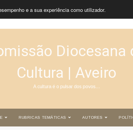
esempenho e a sua experiência como utilizador.
omissão Diocesana 
Cultura | Aveiro
A cultura é o pulsar dos povos…
E
RUBRICAS TEMÁTICAS
AUTORES
POLÍT