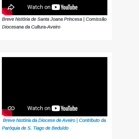
Breve história de Santa Joana Princesa | Comissão
Diocesana da Cultura-Aveiro
Breve história da Diocese de Aveiro | Contributo da
Paróquia de S. Tiago de Beduído