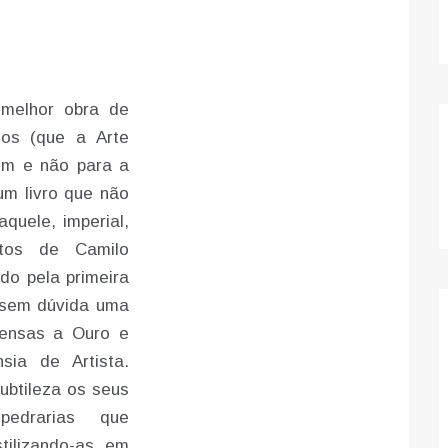
 melhor obra de
anos (que a Arte
rem e não para a
 um livro que não
aquele, imperial,
tos de Camilo
do pela primeira
 sem dúvida uma
tensas a Ouro e
sia de Artista.
ubtileza os seus
edrarias que
tilizando-as em