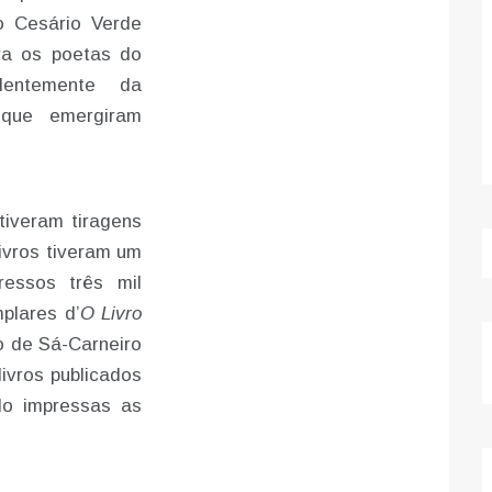
o Cesário Verde
ra os poetas do
dentemente da
s que emergiram
tiveram tiragens
ivros tiveram um
essos três mil
plares d’
O Livro
o de Sá-Carneiro
ivros publicados
do impressas as