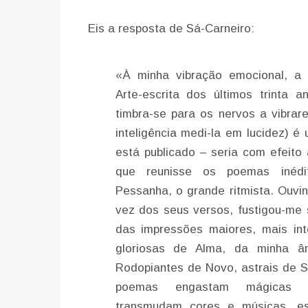
Eis a resposta de Sá-Carneiro:
«À minha vibração emocional, a
Arte-escrita dos últimos trinta 
timbra-se para os nervos a vibra
inteligência medi-la em lucidez) é
está publicado – seria com efeito 
que reunisse os poemas inédi
Pessanha, o grande ritmista. Ouvin
vez dos seus versos, fustigou-me
das impressões maiores, mais in
gloriosas de Alma, da minha ân
Rodopiantes de Novo, astrais de S
poemas engastam mágicas p
transmudam cores e músicas, es