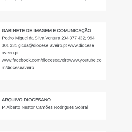
GABINETE DE IMAGEM E COMUNICAÇÃO
Pedro Miguel da Silva Ventura 234 377 432; 964
301 331 gicda@diocese-aveiro.pt www.diocese-
aveiro.pt
www.facebook.com/dioceseaveiro
www.youtube.co
m/dioceseaveiro
ARQUIVO DIOCESANO
P. Alberto Nestor Camões Rodrigues Sobral