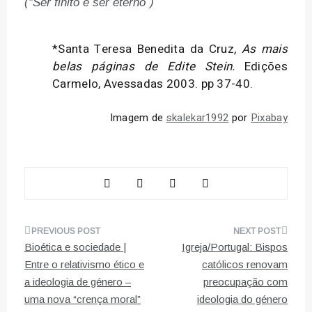
(“Ser finito e ser eterno”)
*Santa Teresa Benedita da Cruz
, As mais
belas páginas de Edite Stein.
Edições
Carmelo, Avessadas 2003. pp 37-40.
Imagem de
skalekar1992
por
Pixabay
Navegação
Bioética e sociedade |
Igreja/Portugal: Bispos
de
Entre o relativismo ético e
católicos renovam
a ideologia de género –
preocupação com
artigos
uma nova “crença moral”
ideologia do género