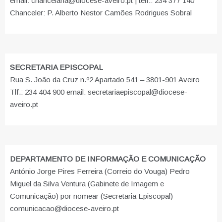
email: chancelaria@diocese-aveiro.pt | telf.: 234 377 140
Chanceler: P. Alberto Nestor Camões Rodrigues Sobral
SECRETARIA EPISCOPAL
Rua S. João da Cruz n.º2 Apartado 541 – 3801-901 Aveiro
Tlf.: 234 404 900 email: secretariaepiscopal@diocese-
aveiro.pt
DEPARTAMENTO DE INFORMAÇÃO E COMUNICAÇÃO
António Jorge Pires Ferreira (Correio do Vouga) Pedro
Miguel da Silva Ventura (Gabinete de Imagem e
Comunicação) por nomear (Secretaria Episcopal)
comunicacao@diocese-aveiro.pt