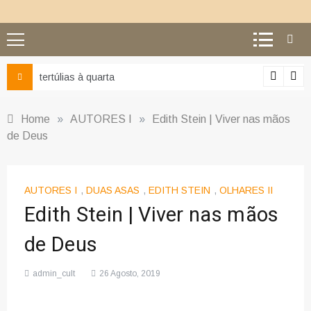
Ciência e religião: como superar o equívoco do conflito
Home
»
AUTORES I
»
Edith Stein | Viver nas mãos
de Deus
AUTORES I
,
DUAS ASAS
,
EDITH STEIN
,
OLHARES II
Edith Stein | Viver nas mãos
de Deus
admin_cult
26 Agosto, 2019