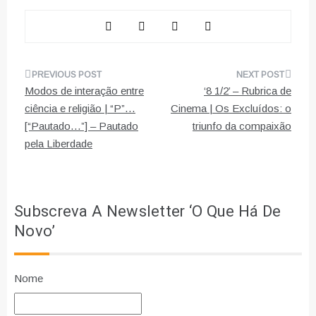
Navegação
Modos de interação entre
‘8 1/2’ – Rubrica de
de
ciência e religião | “P”…
Cinema | Os Excluídos: o
[“Pautado…”] – Pautado
triunfo da compaixão
artigos
pela Liberdade
Subscreva A Newsletter ‘O Que Há De
Novo’
Nome