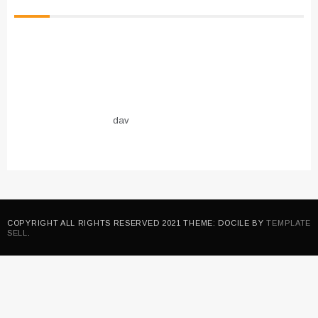
dav
COPYRIGHT ALL RIGHTS RESERVED 2021 THEME: DOCILE BY
TEMPLATE
SELL
.