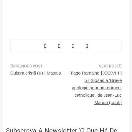
Navegação
Cultura cristã (II) | Mateus
Tiago Ramalho | XXXVIII |
de
5 | Glosas a ‘Brève
apologie pour un moment
artigos
catholique’, de Jean-Luc
Marion (cont.)
Subscreva A Newsletter ‘O Que Há De