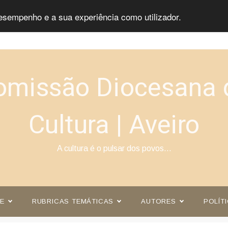
esempenho e a sua experiência como utilizador.
omissão Diocesana 
Cultura | Aveiro
A cultura é o pulsar dos povos…
E
RUBRICAS TEMÁTICAS
AUTORES
POLÍT