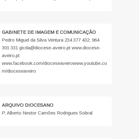
GABINETE DE IMAGEM E COMUNICAÇÃO
Pedro Miguel da Silva Ventura 234 377 432; 964
301 331 gicda@diocese-aveiro.pt www.diocese-
aveiro.pt
www.facebook.com/dioceseaveiro
www.youtube.co
m/dioceseaveiro
ARQUIVO DIOCESANO
P. Alberto Nestor Camões Rodrigues Sobral