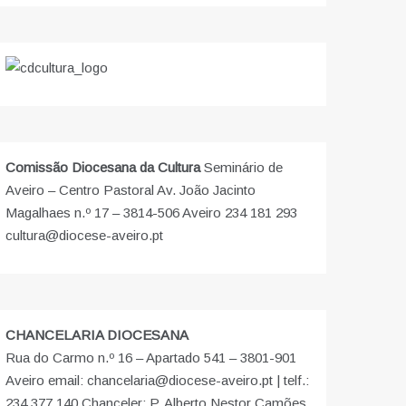
Comissão Diocesana da Cultura
Seminário de
Aveiro – Centro Pastoral Av. João Jacinto
Magalhaes n.º 17 – 3814-506 Aveiro 234 181 293
cultura@diocese-aveiro.pt
CHANCELARIA DIOCESANA
Rua do Carmo n.º 16 – Apartado 541 – 3801-901
Aveiro email: chancelaria@diocese-aveiro.pt | telf.:
234 377 140 Chanceler: P. Alberto Nestor Camões