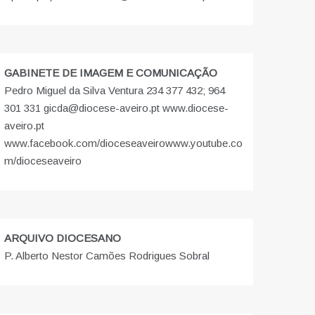
GABINETE DE IMAGEM E COMUNICAÇÃO
Pedro Miguel da Silva Ventura 234 377 432; 964
301 331 gicda@diocese-aveiro.pt www.diocese-
aveiro.pt
www.facebook.com/dioceseaveiro
www.youtube.co
m/dioceseaveiro
ARQUIVO DIOCESANO
P. Alberto Nestor Camões Rodrigues Sobral