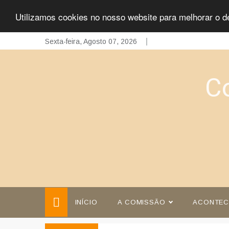
Utilizamos cookies no nosso website para melhorar o d
Skip
Sexta-feira, Agosto 07, 2026
to
content
C
INÍCIO
A COMISSÃO
ACONTEC