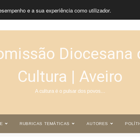
esempenho e a sua experiência como utilizador.
omissão Diocesana 
Cultura | Aveiro
A cultura é o pulsar dos povos…
E
RUBRICAS TEMÁTICAS
AUTORES
POLÍT