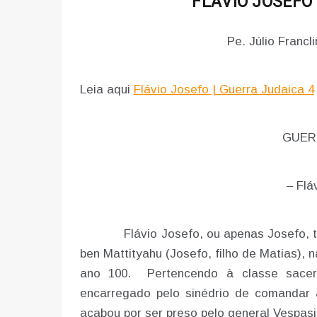
FLÁVIO JOSEFO 
Pe. Júlio Franc
Leia aqui
Flávio Josefo | Guerra Judaica 4
GUER
– Flá
Flávio Josefo, ou apenas Josefo, tam
ben Mattityahu (Josefo, filho de Matias), 
ano 100. Pertencendo à classe sacerd
encarregado pelo sinédrio de comandar 
acabou por ser preso pelo general Vespas