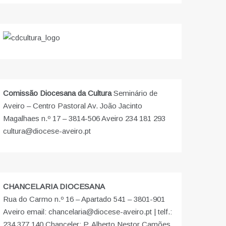
Comissão Diocesana da Cultura
Seminário de
Aveiro – Centro Pastoral Av. João Jacinto
Magalhaes n.º 17 – 3814-506 Aveiro 234 181 293
cultura@diocese-aveiro.pt
CHANCELARIA DIOCESANA
Rua do Carmo n.º 16 – Apartado 541 – 3801-901
Aveiro email: chancelaria@diocese-aveiro.pt | telf.:
234 377 140 Chanceler: P. Alberto Nestor Camões