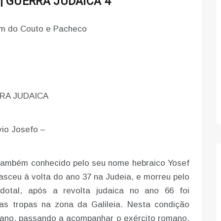
| GUERRA JUDAICA 4
lim do Couto e Pacheco
RA JUDAICA
vio Josefo –
bém conhecido pelo seu nome hebraico Yosef
nasceu à volta do ano 37 na Judeia, e morreu pelo
otal, após a revolta judaica no ano 66 foi
as tropas na zona da Galileia. Nesta condição
iano, passando a acompanhar o exército romano.