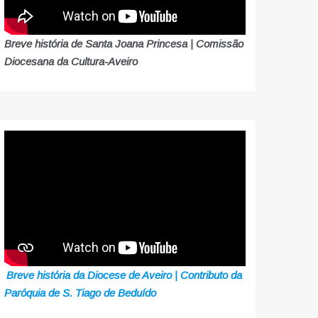
Breve história de Santa Joana Princesa | Comissão
Diocesana da Cultura-Aveiro
Breve história da Diocese de Aveiro | Contributo da
Paróquia de S. Tiago de Beduído