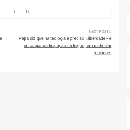
e
Papa diz que na teologia é preciso «liberdade» e
encorajar participação de leigos, em particular
mulheres