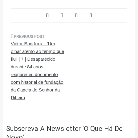
Navegação
Victor Bandeira – ‘Um
de
olhar atento ao tempo que
flui’ | 7 | Desaparecido
artigos
durante 84 anos…
reapareceu documento
com historial da fundação
da Capela do Senhor da
Ribeira
Subscreva A Newsletter ‘O Que Há De
Novo’