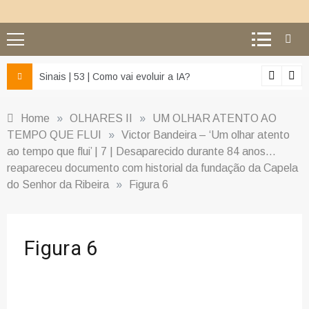
z e da misericórdia’
Sinais | 53 | Como vai evoluir a IA?
Home
»
OLHARES II
»
UM OLHAR ATENTO AO
TEMPO QUE FLUI
»
Victor Bandeira – ‘Um olhar atento
ao tempo que flui’ | 7 | Desaparecido durante 84 anos…
reapareceu documento com historial da fundação da Capela
do Senhor da Ribeira
»
Figura 6
Figura 6