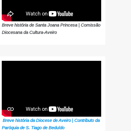
Breve história de Santa Joana Princesa | Comissão
Diocesana da Cultura-Aveiro
Breve história da Diocese de Aveiro | Contributo da
Paróquia de S. Tiago de Beduído