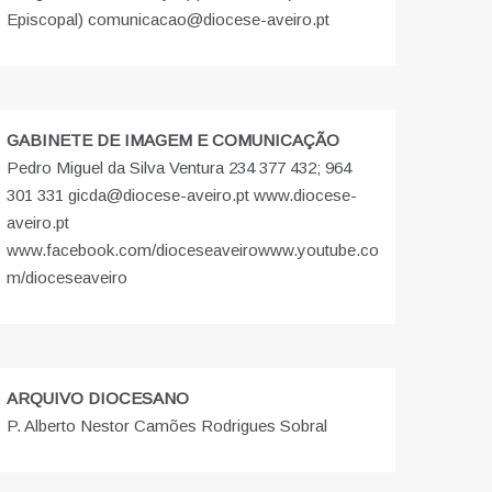
Episcopal) comunicacao@diocese-aveiro.pt
GABINETE DE IMAGEM E COMUNICAÇÃO
Pedro Miguel da Silva Ventura 234 377 432; 964
301 331 gicda@diocese-aveiro.pt www.diocese-
aveiro.pt
www.facebook.com/dioceseaveiro
www.youtube.co
m/dioceseaveiro
ARQUIVO DIOCESANO
P. Alberto Nestor Camões Rodrigues Sobral