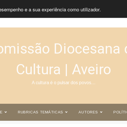
esempenho e a sua experiência como utilizador.
omissão Diocesana 
Cultura | Aveiro
A cultura é o pulsar dos povos…
E
RUBRICAS TEMÁTICAS
AUTORES
POLÍT