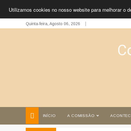
Utilizamos cookies no nosso website para melhorar o d
Skip
Quinta-feira, Agosto 06, 2026
to
content
C
INÍCIO
A COMISSÃO
ACONTEC