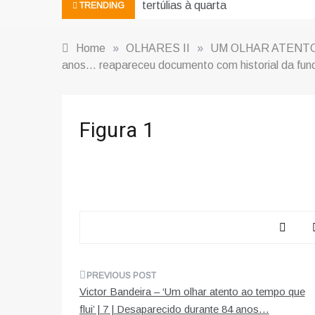
tertúlias à quarta
TRENDING
Home
»
OLHARES II
»
UM OLHAR ATENTO
anos… reapareceu documento com historial da fun
Figura 1
Navegação
Victor Bandeira – ‘Um olhar atento ao tempo que
de
flui’ | 7 | Desaparecido durante 84 anos…