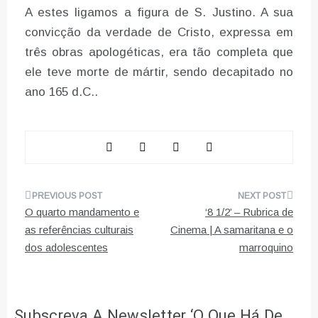
A estes ligamos a figura de S. Justino. A sua
convicção da verdade de Cristo, expressa em
três obras apologéticas, era tão completa que
ele teve morte de mártir, sendo decapitado no
ano 165 d.C..
Navegação
O quarto mandamento e
‘8 1/2’ – Rubrica de
de
as referências culturais
Cinema | A samaritana e o
dos adolescentes
marroquino
artigos
Subscreva A Newsletter ‘O Que Há De