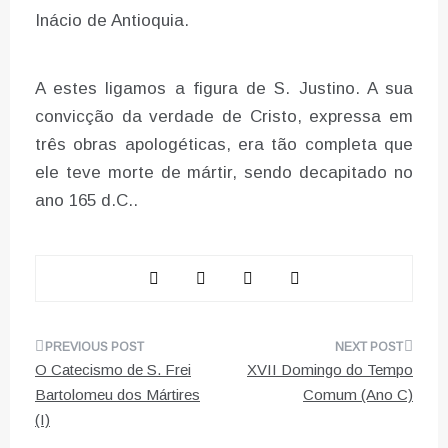
Inácio de Antioquia.
A estes ligamos a figura de S. Justino. A sua
convicção da verdade de Cristo, expressa em
três obras apologéticas, era tão completa que
ele teve morte de mártir, sendo decapitado no
ano 165 d.C..
Navegação
O Catecismo de S. Frei
XVII Domingo do Tempo
de
Bartolomeu dos Mártires
Comum (Ano C)
(I)
artigos