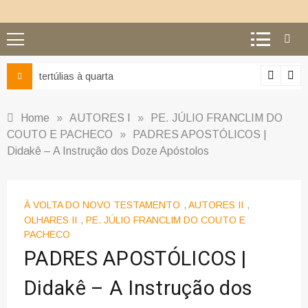
Ciência e religião: como superar o equívoco do conflito
Home
»
AUTORES I
»
PE. JÚLIO FRANCLIM DO
COUTO E PACHECO
»
PADRES APOSTÓLICOS |
Didakê – A Instrução dos Doze Apóstolos
À VOLTA DO NOVO TESTAMENTO
,
AUTORES II
,
OLHARES II
,
PE. JÚLIO FRANCLIM DO COUTO E
PACHECO
PADRES APOSTÓLICOS |
Didakê – A Instrução dos