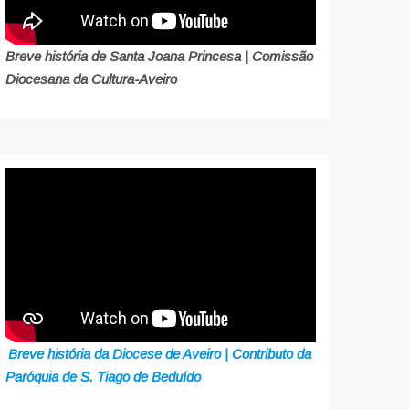
Breve história de Santa Joana Princesa | Comissão
Diocesana da Cultura-Aveiro
Breve história da Diocese de Aveiro | Contributo da
Paróquia de S. Tiago de Beduído