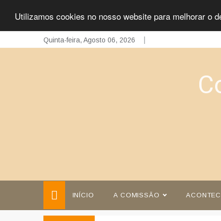
Utilizamos cookies no nosso website para melhorar o d
Skip
Quinta-feira, Agosto 06, 2026
to
content
C
INÍCIO
A COMISSÃO
ACONTEC