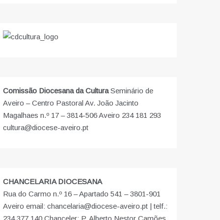
Comissão Diocesana da Cultura
Seminário de
Aveiro – Centro Pastoral Av. João Jacinto
Magalhaes n.º 17 – 3814-506 Aveiro 234 181 293
cultura@diocese-aveiro.pt
CHANCELARIA DIOCESANA
Rua do Carmo n.º 16 – Apartado 541 – 3801-901
Aveiro email: chancelaria@diocese-aveiro.pt | telf.:
234 377 140 Chanceler: P. Alberto Nestor Camões