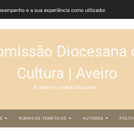
esempenho e a sua experiência como utilizador.
omissão Diocesana 
Cultura | Aveiro
A cultura é o pulsar dos povos…
E
RUBRICAS TEMÁTICAS
AUTORES
POLÍT