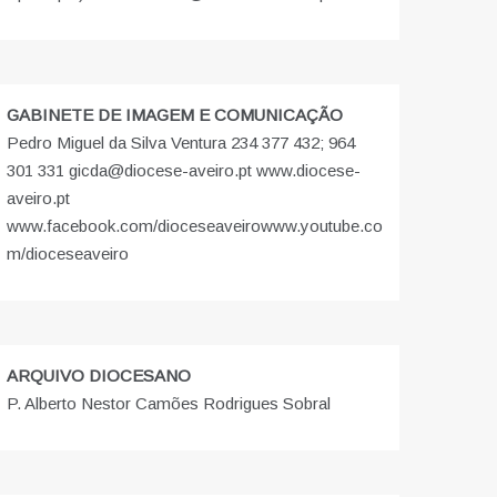
GABINETE DE IMAGEM E COMUNICAÇÃO
Pedro Miguel da Silva Ventura 234 377 432; 964
301 331 gicda@diocese-aveiro.pt www.diocese-
aveiro.pt
www.facebook.com/dioceseaveiro
www.youtube.co
m/dioceseaveiro
ARQUIVO DIOCESANO
P. Alberto Nestor Camões Rodrigues Sobral