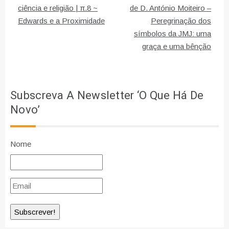
de
ciência e religião | π.8 ~
de D. António Moiteiro –
Edwards e a Proximidade
Peregrinação dos
artigos
símbolos da JMJ: uma
graça e uma bênção
Subscreva A Newsletter ‘O Que Há De
Novo’
Nome