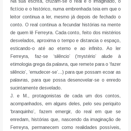
Na sua escrita, cruzam-se o real e o imaginado, o
fictício e o histórico, numa embrenhada teia em que o
leitor continua a ler, mesmo já depois de fechado o
conto. O real continua a fecundar histórias na mente
de quem lê Ferreyra. Cada conto, feito dos mistérios
desvelados, aproxima o tempo e distancia o espaço,
esticando-o até ao eterno e ao infinito. Ao ler
Ferreyra, faz-se ‘silêncio’ (‘mystério’ alude à
etimologia grega da palavra, que remete para o ‘fazer
silêncio’, ‘emudecer-se’…) para que possam ecoar as
palavras, para que possa desenovelar-se o enredo
sucintamente desvelado.
J. e M., protagonistas de cada um dos contos,
acompanhados, em alguns deles, pelo seu periquito
‘branquinho’, fazem emergir, do real em que se
enredam, histórias que, nascendo da imaginação de
Ferreyra, permanecem como realidades possíveis,