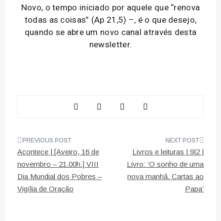
Novo, o tempo iniciado por aquele que “renova
todas as coisas” (Ap 21,5) –, é o que desejo,
quando se abre um novo canal através desta
newsletter.
Navegação
Acontece | [Aveiro, 16 de
Livros e leituras | 9|2 |
de
novembro – 21.00h.] VIII
Livro: ‘O sonho de uma
Dia Mundial dos Pobres –
nova manhã. Cartas ao
artigos
Vigília de Oração
Papa’