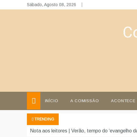
Skip
Sábado, Agosto 08, 2026
to
content
C
INÍCIO
A COMISSÃO
ACONTECE
TRENDING
Nota aos leitores | Verão, tempo do ‘evangelho da