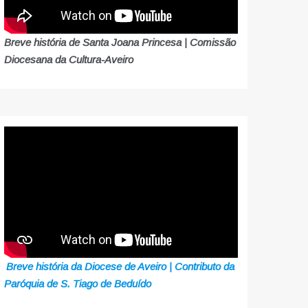
Breve história de Santa Joana Princesa | Comissão
Diocesana da Cultura-Aveiro
Breve história da Diocese de Aveiro | Contributo da
Paróquia de S. Tiago de Beduído