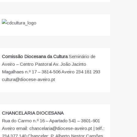
Comissão Diocesana da Cultura
Seminário de
Aveiro – Centro Pastoral Av. João Jacinto
Magalhaes n.º 17 – 3814-506 Aveiro 234 181 293
cultura@diocese-aveiro.pt
CHANCELARIA DIOCESANA
Rua do Carmo n.º 16 – Apartado 541 – 3801-901
Aveiro email: chancelaria@diocese-aveiro.pt | telf.:
234 377 140 Chanceler: P. Alberto Nestor Camões