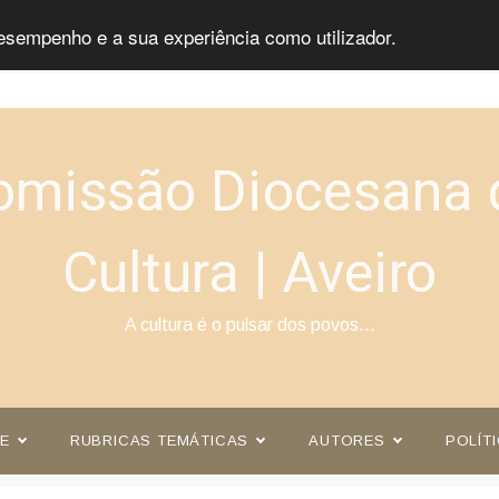
esempenho e a sua experiência como utilizador.
omissão Diocesana 
Cultura | Aveiro
A cultura é o pulsar dos povos…
E
RUBRICAS TEMÁTICAS
AUTORES
POLÍT