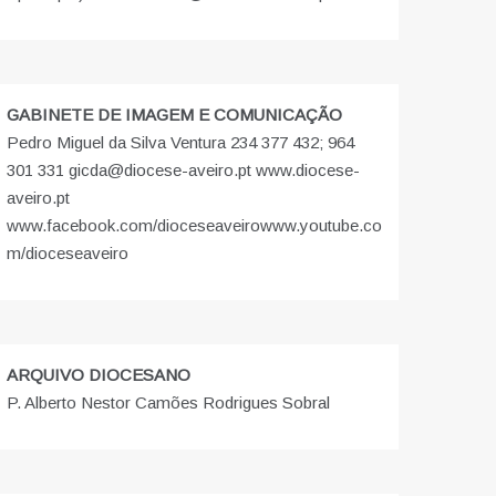
GABINETE DE IMAGEM E COMUNICAÇÃO
Pedro Miguel da Silva Ventura 234 377 432; 964
301 331 gicda@diocese-aveiro.pt www.diocese-
aveiro.pt
www.facebook.com/dioceseaveiro
www.youtube.co
m/dioceseaveiro
ARQUIVO DIOCESANO
P. Alberto Nestor Camões Rodrigues Sobral