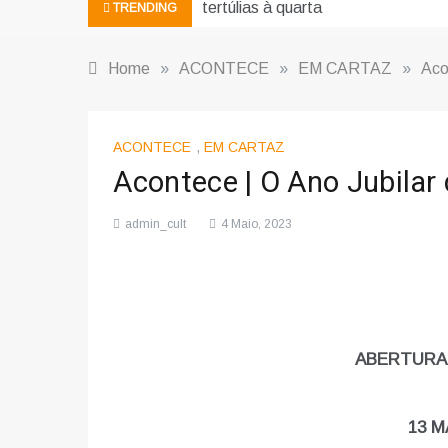
tertúlias à quarta
TRENDING
Home
»
ACONTECE
»
EM CARTAZ
»
Aco
ACONTECE
,
EM CARTAZ
Acontece | O Ano Jubilar
admin_cult
4 Maio, 2023
ABERTURA 
13 M