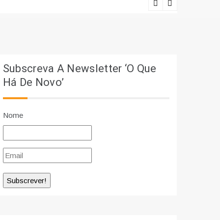
Ciência e r
Subscreva A Newsletter ‘O Que
Há De Novo’
Nome