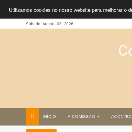
Utilizamos cookies no nosso website para melhorar o d
Skip
Sábado, Agosto 08, 2026
to
content
C
INÍCIO
A COMISSÃO
ACONTEC