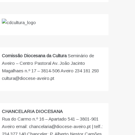
Comissão Diocesana da Cultura
Seminário de
Aveiro – Centro Pastoral Av. João Jacinto
Magalhaes n.º 17 – 3814-506 Aveiro 234 181 293
cultura@diocese-aveiro.pt
CHANCELARIA DIOCESANA
Rua do Carmo n.º 16 – Apartado 541 – 3801-901
Aveiro email: chancelaria@diocese-aveiro.pt | telf.:
234 377 140 Chanceler: P. Alberto Nestor Camões