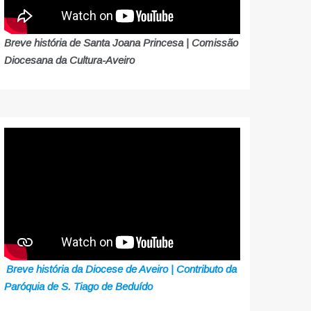
Breve história de Santa Joana Princesa | Comissão
Diocesana da Cultura-Aveiro
Breve história da Diocese de Aveiro | Contributo da
Paróquia de S. Tiago de Beduído