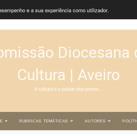
esempenho e a sua experiência como utilizador.
omissão Diocesana 
Cultura | Aveiro
A cultura é o pulsar dos povos…
E
RUBRICAS TEMÁTICAS
AUTORES
POLÍT