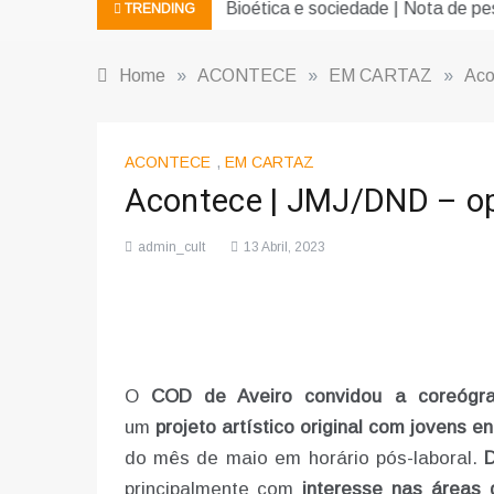
Bioética e sociedade | Nota de pe
TRENDING
Home
»
ACONTECE
»
EM CARTAZ
»
Aco
ACONTECE
,
EM CARTAZ
Acontece | JMJ/DND – ope
admin_cult
13 Abril, 2023
O
COD de Aveiro convidou a coreógra
um
projeto artístico original com jovens e
do mês de maio em horário pós-laboral.
D
principalmente com
interesse nas áreas 