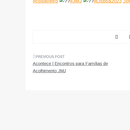
#codaveiro
#JMJ
#Lisboa2023
Jo
Navegação
Acontece | Encontros para Famílias de
de
Acolhimento JMJ
artigos