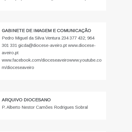
GABINETE DE IMAGEM E COMUNICAÇÃO
Pedro Miguel da Silva Ventura 234 377 432; 964
301 331 gicda@diocese-aveiro.pt www.diocese-
aveiro.pt
www.facebook.com/dioceseaveiro
www.youtube.co
m/dioceseaveiro
ARQUIVO DIOCESANO
P. Alberto Nestor Camões Rodrigues Sobral