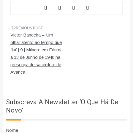
Navegação
Victor Bandeira – ‘Um
de
olhar atento ao tempo que
flui’ | 9 | Milagre em Fátima
artigos
a 13 de Junho de 1948 na
presença de sacerdote de
Avanca
Subscreva A Newsletter ‘O Que Há De
Novo’
Nome