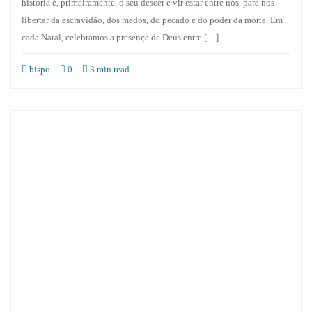
história é, primeiramente, o seu descer e vir estar entre nós, para nos
libertar da escravidão, dos medos, do pecado e do poder da morte. Em
cada Natal, celebramos a presença de Deus entre […]
bispo
0
3 min read