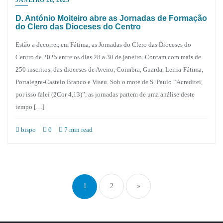
D. António Moiteiro abre as Jornadas de Formação
do Clero das Dioceses do Centro
Estão a decorrer, em Fátima, as Jornadas do Clero das Dioceses do
Centro de 2025 entre os dias 28 a 30 de janeiro. Contam com mais de
250 inscritos, das dioceses de Aveiro, Coimbra, Guarda, Leiria-Fátima,
Portalegre-Castelo Branco e Viseu. Sob o mote de S. Paulo “Acreditei,
por isso falei (2Cor 4,13)”, as jornadas partem de uma análise deste
tempo […]
bispo
0
7 min read
Paginação
dos
1
2
»
conteúdos