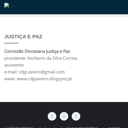
Skip
to
content
JUSTIÇA E PAZ
Comissão Diocesana Justiça e Paz
presidente: Norberto da Silva Correia
assistente
e-mail: cdjp.aveiro@gmail.com
www: www.cdjpaveiro.blogspot.pt