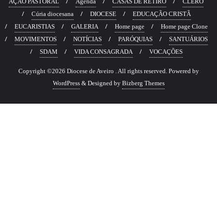
AÇÃO PASTORAL
Agenda
CASAS DE RETIRO
CLERO
Cúria diocesana
DIOCESE
EDUCAÇÃO CRISTÃ
EUCARISTIAS
GALERIA
Home page
Home page Clone
MOVIMENTOS
NOTÍCIAS
PARÓQUIAS
SANTUÁRIOS
SDAM
VIDA CONSAGRADA
VOCAÇÕES
Copyright ©2026 Diocese de Aveiro . All rights reserved.
Powered by
WordPress
&
Designed by
Bizberg Themes