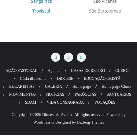
Sangalhos
São Vicente
Troviscal
São Bartolomeu
AÇÃO PASTORAL
Agenda
CASAS DE RETIRO
CLERO
Cúria diocesana
DIOCESE
EDUCAÇÃO CRISTÃ
EUCARISTIAS
GALERIA
Home page
Home page Clone
MOVIMENTOS
NOTÍCIAS
PARÓQUIAS
SANTUÁRIOS
SDAM
VIDA CONSAGRADA
VOCAÇÕES
Copyright ©2026 Diocese de Aveiro . All rights reserved.
Powered by
WordPress
&
Designed by
Bizberg Themes