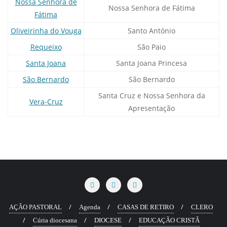
Nossa Senhora de
Nossa Senhora de Fátima
Fátima
Oliveirinha do Vouga
Santo António
Requeixo
São Paio
Santa Joana
Santa Joana Princesa
São Bernardo
São Bernardo
Santa Cruz e Nossa Senhora da
Vera-Cruz
Apresentação
AÇÃO PASTORAL
Agenda
CASAS DE RETIRO
CLERO
Cúria diocesana
DIOCESE
EDUCAÇÃO CRISTÃ