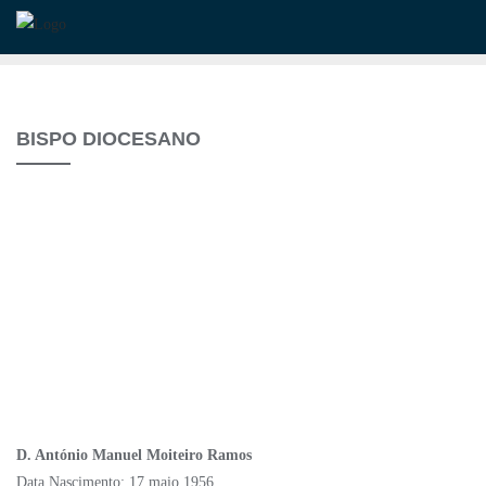
Skip
to
content
BISPO DIOCESANO
D. António Manuel Moiteiro Ramos
Data Nascimento: 17 maio 1956