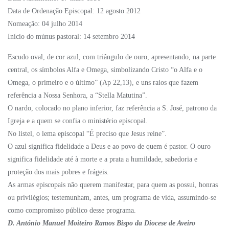
Data de Ordenação Episcopal: 12 agosto 2012
Nomeação: 04 julho 2014
Início do múnus pastoral: 14 setembro 2014
Escudo oval, de cor azul, com triângulo de ouro, apresentando, na parte
central, os símbolos Alfa e Omega, simbolizando Cristo “o Alfa e o
Omega, o primeiro e o último” (Ap 22,13), e uns raios que fazem
referência a Nossa Senhora, a “Stella Matutina”.
O nardo, colocado no plano inferior, faz referência a S. José, patrono da
Igreja e a quem se confia o ministério episcopal.
No listel, o lema episcopal “É preciso que Jesus reine”.
O azul significa fidelidade a Deus e ao povo de quem é pastor. O ouro
significa fidelidade até à morte e a prata a humildade, sabedoria e
proteção dos mais pobres e frágeis.
As armas episcopais não querem manifestar, para quem as possui, honras
ou privilégios; testemunham, antes, um programa de vida, assumindo-se
como compromisso público desse programa.
D. António Manuel Moiteiro Ramos Bispo da Diocese de Aveiro