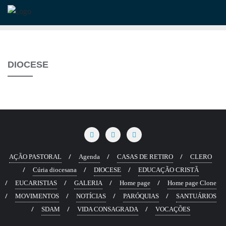
Skip
to
content
DIOCESE
AÇÃO PASTORAL
Agenda
CASAS DE RETIRO
CLERO
Cúria diocesana
DIOCESE
EDUCAÇÃO CRISTÃ
EUCARISTIAS
GALERIA
Home page
Home page Clone
MOVIMENTOS
NOTÍCIAS
PARÓQUIAS
SANTUÁRIOS
SDAM
VIDA CONSAGRADA
VOCAÇÕES