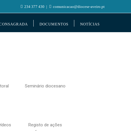
234 377 430
comunicacao@diocese-aveiro.pt
 CONSAGRADA
DOCUMENTOS
NOTÍCIAS
toral
Seminário diocesano
vídeos
Registo de ações