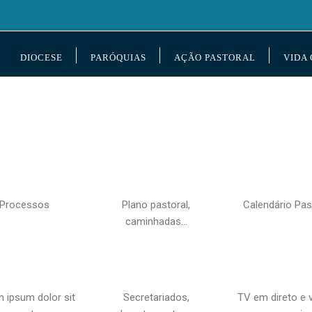
DIOCESE
PARÓQUIAS
AÇÃO PASTORAL
VIDA
Processos
Plano pastoral,
Calendário Pas
caminhadas…
 ipsum dolor sit
Secretariados,
TV em direto e 