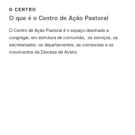
O CENTRO
O que é o Centro de Ação Pastoral
O Centro de Ação Pastoral é o espaço destinado a
congregar, em estrutura de comunhão, os serviços, os
secretariados, os departamentos, as comissões e os
movimentos da Diocese de Aveiro.
O Centro de Ação Pastoral funciona no Seminário de Santa
Joana Princesa, em Aveiro, disponível para acolher,
acompanhar, informar e dinamizar a vida diocesana e dos
seus diocesanos.
NOTÍCIAS