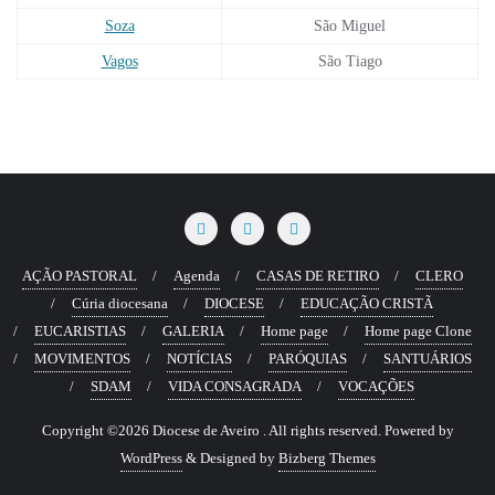
Soza
São Miguel
Vagos
São Tiago
AÇÃO PASTORAL
Agenda
CASAS DE RETIRO
CLERO
Cúria diocesana
DIOCESE
EDUCAÇÃO CRISTÃ
EUCARISTIAS
GALERIA
Home page
Home page Clone
MOVIMENTOS
NOTÍCIAS
PARÓQUIAS
SANTUÁRIOS
SDAM
VIDA CONSAGRADA
VOCAÇÕES
Copyright ©2026 Diocese de Aveiro . All rights reserved.
Powered by
WordPress
&
Designed by
Bizberg Themes