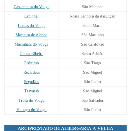
Castanheira do Vouga
São Mamede
Espinhel
Nossa Senhora da Assunção
Lamas do Vouga
Santa Maria
Macieira de Alcoba
São Martinho
Macinhata do Vouga
São Cristóvão
Óis da Ribeira
Santo Adrião
Préstimo
São Tiago
Recardães
São Miguel
Segadães
São Pedro
Travassô
São Miguel
Trofa do Vouga
São Salvador
Valongo do Vouga
São Pedro
ARCIPRESTADO DE ALBERGARIA-A-VELHA