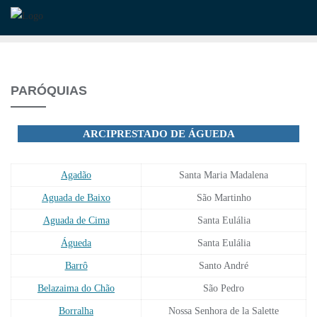
Skip
to
content
PARÓQUIAS
ARCIPRESTADO DE ÁGUEDA
Agadão
Santa Maria Madalena
Aguada de Baixo
São Martinho
Aguada de Cima
Santa Eulália
Águeda
Santa Eulália
Barrô
Santo André
Belazaima do Chão
São Pedro
Borralha
Nossa Senhora de la Salette