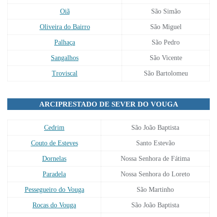
Oiã
São Simão
Oliveira do Bairro
São Miguel
Palhaça
São Pedro
Sangalhos
São Vicente
Troviscal
São Bartolomeu
ARCIPRESTADO DE SEVER DO VOUGA
Cedrim
São João Baptista
Couto de Esteves
Santo Estevão
Dornelas
Nossa Senhora de Fátima
Paradela
Nossa Senhora do Loreto
Pessegueiro do Vouga
São Martinho
Rocas do Vouga
São João Baptista