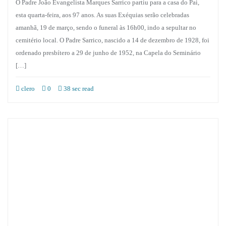
O Padre João Evangelista Marques Sarrico partiu para a casa do Pai,
esta quarta-feira, aos 97 anos. As suas Exéquias serão celebradas
amanhã, 19 de março, sendo o funeral às 16h00, indo a sepultar no
cemitério local. O Padre Sarrico, nascido a 14 de dezembro de 1928, foi
ordenado presbítero a 29 de junho de 1952, na Capela do Seminário
[…]
clero
0
38 sec read