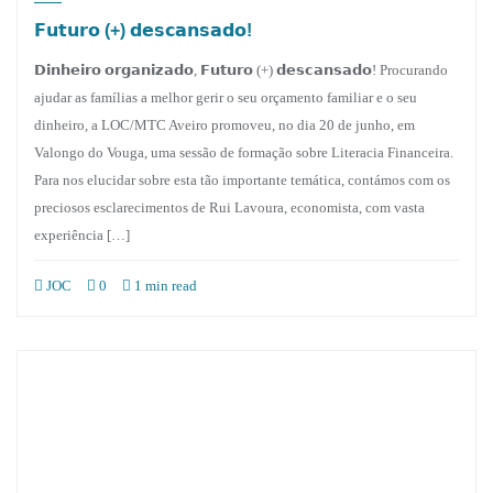
𝗙𝘂𝘁𝘂𝗿𝗼 (+) 𝗱𝗲𝘀𝗰𝗮𝗻𝘀𝗮𝗱𝗼!
𝗗𝗶𝗻𝗵𝗲𝗶𝗿𝗼 𝗼𝗿𝗴𝗮𝗻𝗶𝘇𝗮𝗱𝗼, 𝗙𝘂𝘁𝘂𝗿𝗼 (+) 𝗱𝗲𝘀𝗰𝗮𝗻𝘀𝗮𝗱𝗼! Procurando
ajudar as famílias a melhor gerir o seu orçamento familiar e o seu
dinheiro, a LOC/MTC Aveiro promoveu, no dia 20 de junho, em
Valongo do Vouga, uma sessão de formação sobre Literacia Financeira.
Para nos elucidar sobre esta tão importante temática, contámos com os
preciosos esclarecimentos de Rui Lavoura, economista, com vasta
experiência […]
JOC
0
1 min read