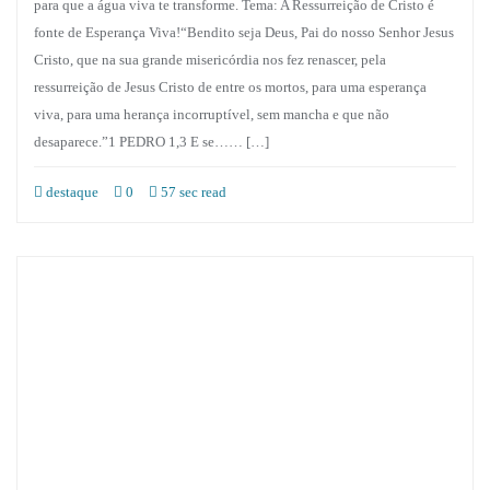
para que a água viva te transforme. Tema: A Ressurreição de Cristo é
fonte de Esperança Viva!“Bendito seja Deus, Pai do nosso Senhor Jesus
Cristo, que na sua grande misericórdia nos fez renascer, pela
ressurreição de Jesus Cristo de entre os mortos, para uma esperança
viva, para uma herança incorruptível, sem mancha e que não
desaparece.”1 PEDRO 1,3 E se…… […]
destaque
0
57 sec read