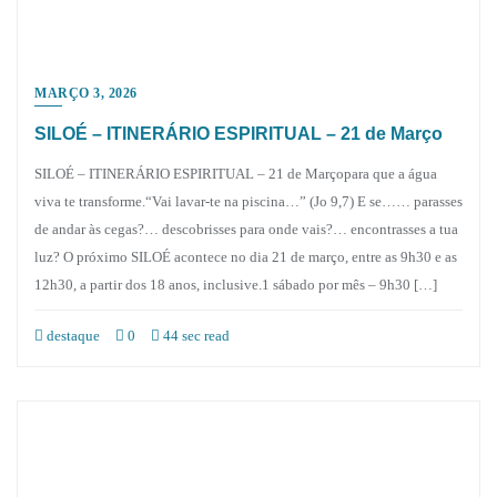
MARÇO 3, 2026
SILOÉ – ITINERÁRIO ESPIRITUAL – 21 de Março
SILOÉ – ITINERÁRIO ESPIRITUAL – 21 de Marçopara que a água
viva te transforme.“Vai lavar-te na piscina…” (Jo 9,7) E se…… parasses
de andar às cegas?… descobrisses para onde vais?… encontrasses a tua
luz? O próximo SILOÉ acontece no dia 21 de março, entre as 9h30 e as
12h30, a partir dos 18 anos, inclusive.1 sábado por mês – 9h30 […]
destaque
0
44 sec read