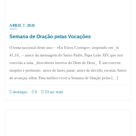
ABRIL 7, 2026
Semana de Oração pelas Vocações
O lema nacional deste ano – «Eu Estou Contigo», inspirado em _Is
41,10_ – nasce da mensagem do Santo Padre, Papa Leão XIV, que nos
convida a uma _descoberta interior do Dom de Deus_. É um convite
simples e profundo: antes de fazer, parar; antes de decidir, escutar. Antes
de avançar, olhar. Para melhor viver a Semana de Oração pelas […]
destaque
0
53 sec read