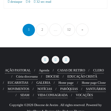
destaque
0
32 sec read
Paginação
dos
1
2
…
12
»
conteúdos
AÇÃO PASTORAL
Agenda
CASAS DE RETIRO
CLERO
Cúria diocesana
DIOCESE
EDUCAÇÃO CRISTÃ
EUCARISTIAS
GALERIA
Home page
Home page Clone
MOVIMENTOS
NOTÍCIAS
PARÓQUIAS
SANTUÁRIOS
SDAM
VIDA CONSAGRADA
VOCAÇÕES
Copyright ©2026 Diocese de Aveiro . All rights reserved.
Powered by