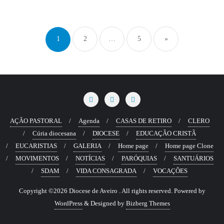
Paginação
dos
1
2
…
5
»
conteúdos
AÇÃO PASTORAL
Agenda
CASAS DE RETIRO
CLERO
Cúria diocesana
DIOCESE
EDUCAÇÃO CRISTÃ
EUCARISTIAS
GALERIA
Home page
Home page Clone
MOVIMENTOS
NOTÍCIAS
PARÓQUIAS
SANTUÁRIOS
SDAM
VIDA CONSAGRADA
VOCAÇÕES
Copyright ©2026 Diocese de Aveiro . All rights reserved.
Powered by
WordPress
&
Designed by
Bizberg Themes