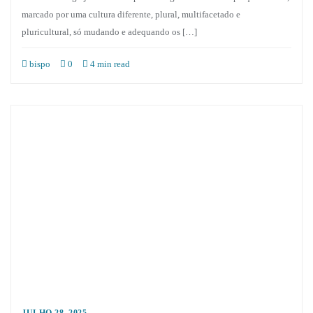
marcado por uma cultura diferente, plural, multifacetado e
pluricultural, só mudando e adequando os […]
bispo
0
4 min read
JULHO 28, 2025