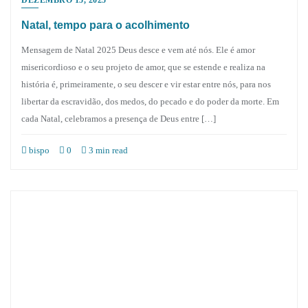
Natal, tempo para o acolhimento
Mensagem de Natal 2025 Deus desce e vem até nós. Ele é amor
misericordioso e o seu projeto de amor, que se estende e realiza na
história é, primeiramente, o seu descer e vir estar entre nós, para nos
libertar da escravidão, dos medos, do pecado e do poder da morte. Em
cada Natal, celebramos a presença de Deus entre […]
bispo
0
3 min read