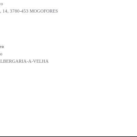
co
sco, 14, 3780-453 MOGOFORES
ro
ro
42 ALBERGARIA-A-VELHA