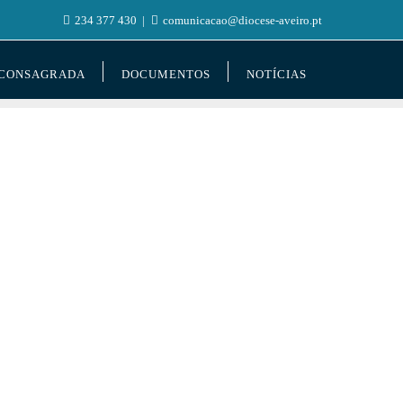
234 377 430
comunicacao@diocese-aveiro.pt
 CONSAGRADA
DOCUMENTOS
NOTÍCIAS