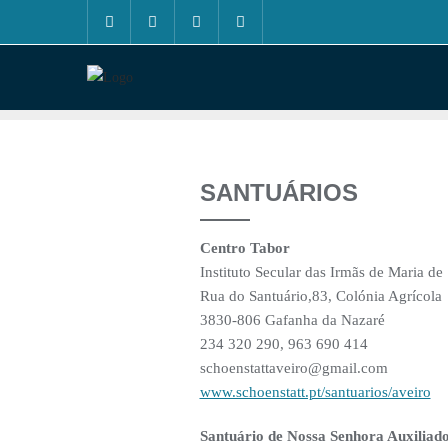
Skip
to
content
SANTUÁRIOS
Centro Tabor
Instituto Secular das Irmãs de Maria de
Rua do Santuário,83, Colónia Agrícola
3830-806 Gafanha da Nazaré
234 320 290, 963 690 414
schoenstattaveiro@gmail.com
www.schoenstatt.pt/santuarios/aveiro
Santuário de Nossa Senhora Auxiliad