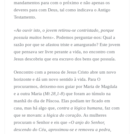
mandamentos para com o próximo e não apenas os
deveres para com Deus, tal como indicava o Antigo
Testamento.
«Ao ouvir isto, o jovem retirou-se contristado, porque
possuía muitos bens»
. Podemos perguntar-nos: Qual a
razão por que se afastou triste e amargurado? Este jovem
que pensava ser livre perante a vida, no encontro com
Jesus descobriu que era escravo dos bens que possuía.
Oencontro com a pessoa de Jesus Cristo abre um novo
horizonte e dá um novo sentido à vida. Para O
procurarmos, deixemo-nos guiar por Maria de Magdala
e a outra Maria (
Mt 28,1-8
) que foram ao túmulo na
manhã do dia de Páscoa. Elas podiam ter ficado em
casa, mas há algo que,
contra a lógica humana
, faz com
que se movam: a
lógica do coração
. As mulheres
procuram o Senhor e eis que
«O anjo do Senhor,
descendo do Céu, aproximou-se e removeu a pedra,