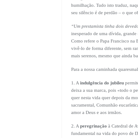
humilhação. Tudo isto traduz, naqu
seu silêncio é de perdão – o que ob
“Um prestamista tinha dois deved
inesperado de uma dívida, grande
Como refere o Papa Francisco na B
vivê-lo de forma diferente, sem ra
mais serenos, mesmo que ainda ba
Para a nossa caminhada quaresmal, 
1. A
indulgência do jubileu
permite
deixa a sua marca, pois «todo o pe
quer nesta vida quer depois da mo
sacramental, Comunhão eucarística
amor a Deus e aos irmãos.
2. A
peregrinação
à Catedral de A
fundamental na vida do povo de De