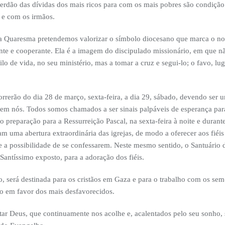
erdão das dívidas dos mais ricos para com os mais pobres são condição 
e com os irmãos.
a Quaresma pretendemos valorizar o símbolo diocesano que marca o noss
gente e cooperante. Ela é a imagem do discipulado missionário, em que
tilo de vida, no seu ministério, mas a tomar a cruz e segui-lo; o favo, lu
rrerão do dia 28 de março, sexta-feira, a dia 29, sábado, devendo ser 
em nós. Todos somos chamados a ser sinais palpáveis de esperança par
preparação para a Ressurreição Pascal, na sexta-feira à noite e durant
m uma abertura extraordinária das igrejas, de modo a oferecer aos fiéis 
a possibilidade de se confessarem. Neste mesmo sentido, o Santuário d
antíssimo exposto, para a adoração dos fiéis.
no, será destinada para os cristãos em Gaza e para o trabalho com os se
ho em favor dos mais desfavorecidos.
r Deus, que continuamente nos acolhe e, acalentados pelo seu sonho,