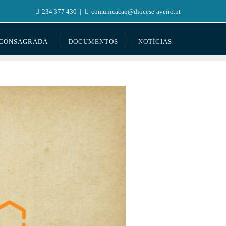
234 377 430
comunicacao@diocese-aveiro.pt
 CONSAGRADA
DOCUMENTOS
NOTÍCIAS