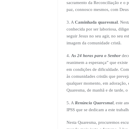
sacramento da Reconciliação e o p
paz, connosco mesmos, com Deus 
3. A
Caminhada quaresmal
. Nest
conhecida por ser laboriosa, dili
seguir Jesus no seu agir, no seu es
imagem da comunidade cristã.
4.
As
24 horas para o Senhor
deco
reanimem a esperança” que existe 
em condições de dificuldade. Como 
às comunidades cristãs que preveja
qualquer momento, em adoração, e 
Quaresma, de manhã e de tarde, o S
5. A
Renúncia Quaresmal
, este a
IPSS que se dedicam a este trabal
Nesta Quaresma, procuremos escuta