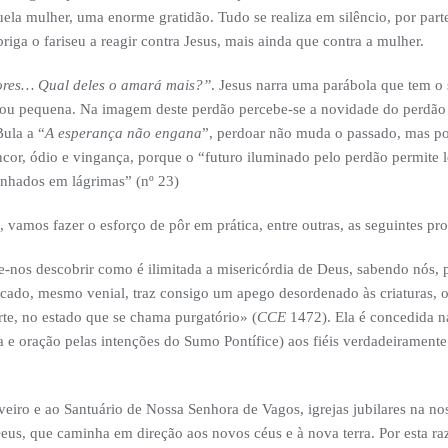
ela mulher, uma enorme gratidão. Tudo se realiza em silêncio, por part
riga o fariseu a reagir contra Jesus, mais ainda que contra a mulher.
ores… Qual deles o amará mais?”
. Jesus narra uma parábola que tem o
 ou pequena. Na imagem deste perdão percebe-se a novidade do perdão
ula a “
A esperança não engana
”, perdoar não muda o passado, mas po
ncor, ódio e vingança, porque o “futuro iluminado pelo perdão permite 
nhados em lágrimas” (nº 23)
vamos fazer o esforço de pôr em prática, entre outras, as seguintes pro
-nos descobrir como é ilimitada a misericórdia de Deus, sabendo nós, 
cado, mesmo venial, traz consigo um apego desordenado às criaturas, o 
rte, no estado que se chama purgatório» (
CCE
1472). Ela é concedida n
 e oração pelas intenções do Sumo Pontífice) aos fiéis verdadeirament
veiro e ao Santuário de Nossa Senhora de Vagos, igrejas jubilares na n
us, que caminha em direção aos novos céus e à nova terra. Por esta ra