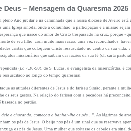
de Deus – Mensagem da Quaresma 2025
pleno Ano jubilar e na caminhada que a nossa diocese de Aveiro está 
s uma Igreja sinodal onde a comunhão, a participação e a missão sejam 
esperança que nasce do amor de Cristo trespassado na cruz, porque «q
morte de seu filho, com muito mais razão, uma vez reconciliados, havem
des cristãs que coloquem Cristo ressuscitado no centro da sua vida,
scípulos missionários que saibam dar razões da sua fé (cf. carta pastora
rependida (
Lc
7,36-50), de S. Lucas, o evangelista da misericórdia, é co
e ressuscitado ao longo do tempo quaresmal.
que as atitudes diferentes de Jesus e do fariseu Simão, perante a mulher
he os seus gestos. Na relação do fariseu com a pecadora há preconceito
é baseada no perdão.
s dele e chorando, começou a banhar-lhe os pés…”
. As lágrimas de ar
nham os pés de Jesus. O beijo nos pés é um sinal que se reservava apen
enxuga os pés de Jesus. Uma mulher que soltasse os cabelos era sinal d