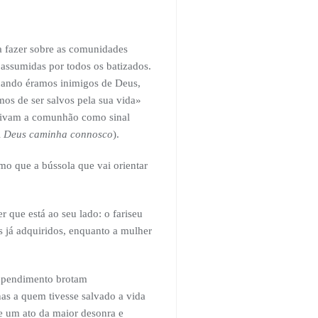
a fazer sobre as comunidades
assumidas por todos os batizados.
uando éramos inimigos de Deus,
os de ser salvos pela sua vida»
 vivam a comunhão como sinal
l
Deus caminha connosco
).
mo que a bússola que vai orientar
 que está ao seu lado: o fariseu
s já adquiridos, enquanto a mulher
rependimento brotam
as a quem tivesse salvado a vida
e um ato da maior desonra e