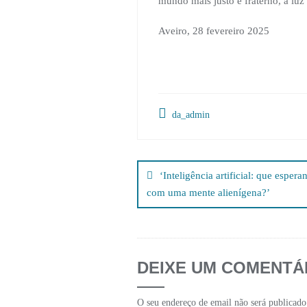
mundo mais justo e fraterno, à lu
Aveiro, 28 fevereiro 2025
da_admin
Navegação
de
‘Inteligência artificial: que esper
com uma mente alienígena?’
artigos
DEIXE UM COMENTÁ
O seu endereço de email não será publicado