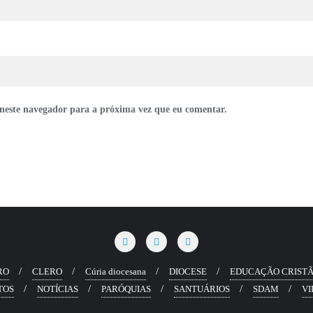
neste navegador para a próxima vez que eu comentar.
RO
CLERO
Cúria diocesana
DIOCESE
EDUCAÇÃO CRIST
TOS
NOTÍCIAS
PARÓQUIAS
SANTUÁRIOS
SDAM
VI