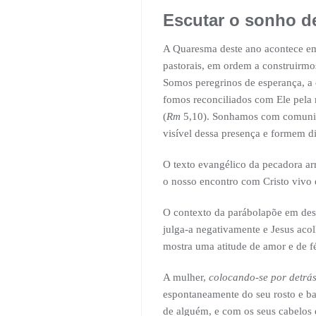
Escutar o sonho 
A Quaresma deste ano acontece em 
pastorais, em ordem a construirmo
Somos peregrinos de esperança, a 
fomos reconciliados com Ele pela 
(
Rm
5,10). Sonhamos com comunida
visível dessa presença e formem di
O texto evangélico da pecadora ar
o nosso encontro com Cristo vivo 
O contexto da parábolapõe em desta
julga-a negativamente e Jesus acol
mostra uma atitude de amor e de f
A mulher,
colocando-se por detrá
espontaneamente do seu rosto e ba
de alguém, e com os seus cabelos 