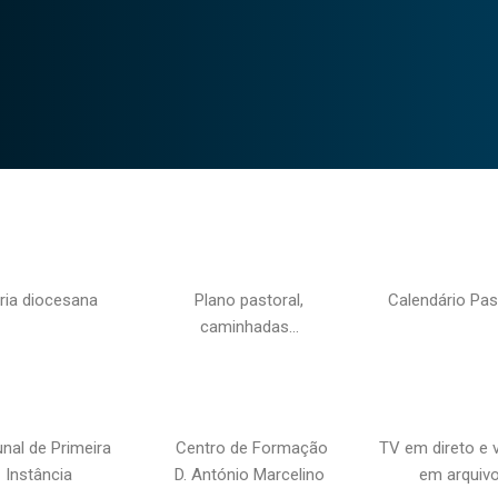
ria diocesana
Plano pastoral,
Calendário Pas
caminhadas…
unal de Primeira
Centro de Formação
TV em direto e 
Instância
D. António Marcelino
em arquiv