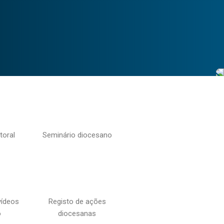
toral
Seminário diocesano
vídeos
Registo de ações
o
diocesanas