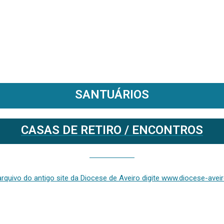
SANTUÁRIOS
CASAS DE RETIRO / ENCONTROS
Se deseja aceder ao arquivo do anterior site da diocese [ativo até fevereiro de 2024], clique aqui ou digite www.diocese-aveiro.pt/v2
rquivo do antigo site da Diocese de Aveiro digite www.diocese-aveiro